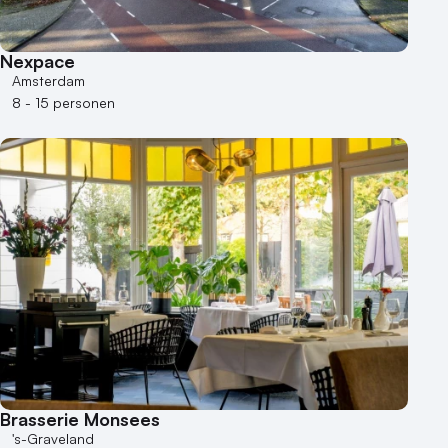
50 - 100 personen
100 - 250 personen
Nexpace
250 - 500 personen
Amsterdam
8 - 15 personen
500+ personen
Bijzondere locaties
Buitenlocatie
Duurzame locatie
Groene locatie
Heisessie
Hotel
Hybride events
Industriële locatie
Kasteel en landgoed
Kleine / intieme locatie
Brasserie Monsees
Locaties aan zee
's-Graveland