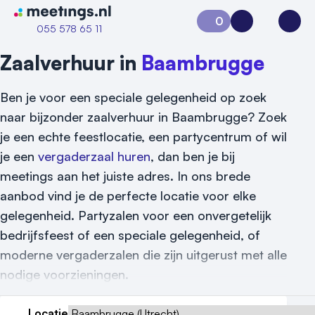
Naar home van Meetings
0
Aanvraag 0
Inloggen
Open
055 578 65 11
Zaalverhuur in
Baambrugge
Ben je voor een speciale gelegenheid op zoek
naar bijzonder zaalverhuur in Baambrugge? Zoek
je een echte feestlocatie, een partycentrum of wil
je een
vergaderzaal huren
, dan ben je bij
meetings aan het juiste adres. In ons brede
aanbod vind je de perfecte locatie voor elke
gelegenheid. Partyzalen voor een onvergetelijk
Vraag locatie aan
bedrijfsfeest of een speciale gelegenheid, of
Locatiegids
moderne vergaderzalen die zijn uitgerust met alle
nodige voorzieningen.
Meld locatie aan
Nieuws
Locatie