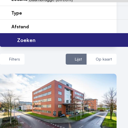
Reviews (5⭐️)
Type
Contact
Afstand
Zoeken
Filters
Lijst
Op kaart
Aantal zalen
1 - 5 zalen
6 - 10 zalen
10 of meer zalen
Aantal personen
1 - 50 personen