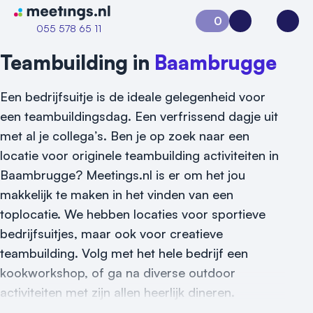
Naar home van Meetings
0
Aanvraag 0
Inloggen
Open
055 578 65 11
Teambuilding in
Baambrugge
Een bedrijfsuitje is de ideale gelegenheid voor
een teambuildingsdag. Een verfrissend dagje uit
met al je collega’s. Ben je op zoek naar een
locatie voor originele teambuilding activiteiten in
Baambrugge? Meetings.nl is er om het jou
makkelijk te maken in het vinden van een
toplocatie. We hebben locaties voor sportieve
bedrijfsuitjes, maar ook voor creatieve
teambuilding. Volg met het hele bedrijf een
kookworkshop, of ga na diverse outdoor
activiteiten met zijn allen heerlijk dineren.
Vraag locatie aan