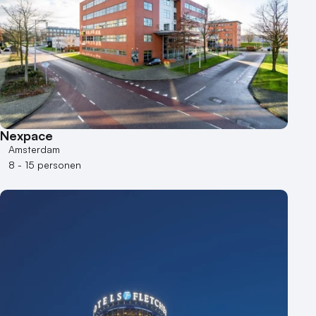
1 - 50 personen
50 - 100 personen
100 - 250 personen
250 - 500 personen
500+ personen
Bijzondere locaties
Nexpace
Buitenlocatie
Amsterdam
Duurzame locatie
8 - 15 personen
Groene locatie
Heisessie
Hotel
Hybride events
Industriële locatie
Kasteel en landgoed
Kleine / intieme locatie