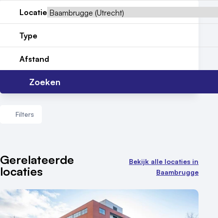
Locatie
Locatiegids
Type
Meld locatie aan
Afstand
Nieuws
Zoeken
Reviews (5⭐️)
Contact
Filters
Aantal zalen
Gerelateerde
Bekijk alle locaties in
locaties
1 - 5 zalen
Baambrugge
6 - 10 zalen
10 of meer zalen
Aantal personen