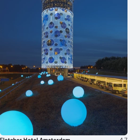
Locaties aan zee
Museum
Theater
Varende locatie
Fletcher Hotel Amsterdam
4.7