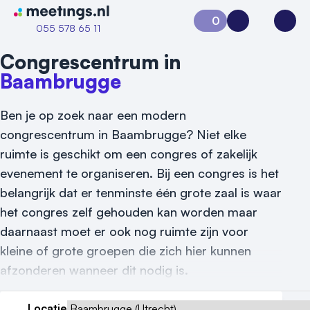
Naar home van Meetings
0
Aanvraag 0
Inloggen
Open
055 578 65 11
Congrescentrum in
Baambrugge
Ben je op zoek naar een modern
congrescentrum in Baambrugge? Niet elke
ruimte is geschikt om een congres of zakelijk
evenement te organiseren. Bij een congres is het
belangrijk dat er tenminste één grote zaal is waar
het congres zelf gehouden kan worden maar
daarnaast moet er ook nog ruimte zijn voor
kleine of grote groepen die zich hier kunnen
afzonderen wanneer dit nodig is.
Locatie
Vraag locatie aan