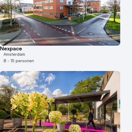
50 - 100 personen
100 - 250 personen
250 - 500 personen
500+ personen
Bijzondere locaties
Nexpace
Buitenlocatie
Amsterdam
Duurzame locatie
8 - 15 personen
Groene locatie
Heisessie
Hotel
Hybride events
Industriële locatie
Kasteel en landgoed
Kleine / intieme locatie
Locaties aan zee