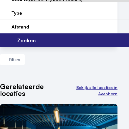
Nieuws
Type
Reviews (5⭐️)
Afstand
Contact
Zoeken
Filters
Aantal zalen
Gerelateerde
Bekijk alle locaties in
locaties
1 - 5 zalen
Avenhorn
6 - 10 zalen
10 of meer zalen
Aantal personen
1 - 50 personen