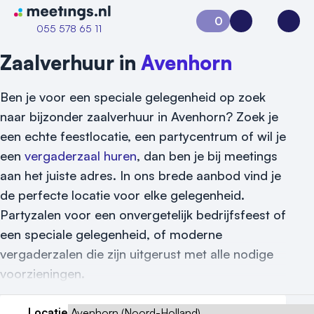
Naar home van Meetings
0
Aanvraag 0
Inloggen
Open
055 578 65 11
Zaalverhuur in
Avenhorn
Ben je voor een speciale gelegenheid op zoek
naar bijzonder zaalverhuur in Avenhorn? Zoek je
een echte feestlocatie, een partycentrum of wil je
een
vergaderzaal huren
, dan ben je bij meetings
aan het juiste adres. In ons brede aanbod vind je
de perfecte locatie voor elke gelegenheid.
Partyzalen voor een onvergetelijk bedrijfsfeest of
Vraag locatie aan
een speciale gelegenheid, of moderne
vergaderzalen die zijn uitgerust met alle nodige
Locatiegids
voorzieningen.
Meld locatie aan
Locatie