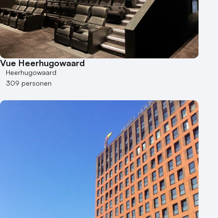
Museum
Theater
Varende locatie
Vue Heerhugowaard
Heerhugowaard
309 personen