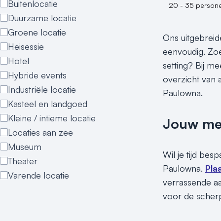
Buitenlocatie
20 - 35 person
Duurzame locatie
Groene locatie
Ons uitgebreid
Heisessie
eenvoudig. Zoe
Hotel
setting? Bij m
Hybride events
overzicht van a
Industriële locatie
Paulowna.
Kasteel en landgoed
Kleine / intieme locatie
Jouw meet
Locaties aan zee
Museum
Wil je tijd be
Theater
Paulowna.
Pla
Varende locatie
verrassende aa
voor de scherps