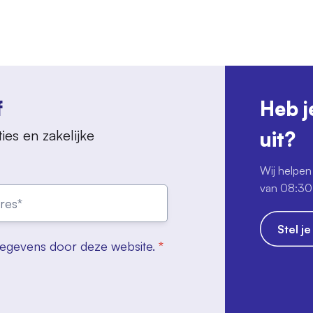
f
Heb j
ies en zakelijke
uit?
Wij helpen 
van 08:30 
Stel j
gegevens door deze website.
*