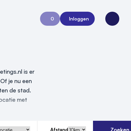
0
Inloggen
Aanvraag 0
Open me
ings.nl is er
 Of je nu een
ten de stad.
locatie met
Zoeken
Afstand