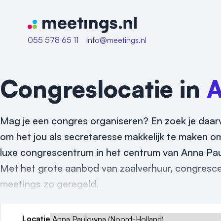
Naar home van Meetings
055 578 65 11
info@meetings.nl
Congreslocatie in
A
Mag je een congres organiseren? En zoek je daarv
om het jou als secretaresse makkelijk te maken om
luxe congrescentrum in het centrum van Anna Paul
Met het grote aanbod van zaalverhuur, congrescen
meetings zo geregeld.
Locatie