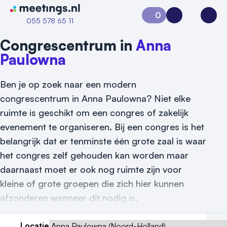
Naar home van Meetings
0
Aanvraag 0
Inloggen
Open
055 578 65 11
Congrescentrum in
Anna
Paulowna
Ben je op zoek naar een modern
congrescentrum in Anna Paulowna? Niet elke
ruimte is geschikt om een congres of zakelijk
evenement te organiseren. Bij een congres is het
belangrijk dat er tenminste één grote zaal is waar
het congres zelf gehouden kan worden maar
Vraag locatie aan
daarnaast moet er ook nog ruimte zijn voor
Locatiegids
kleine of grote groepen die zich hier kunnen
afzonderen wanneer dit nodig is.
Meld locatie aan
Nieuws
Locatie