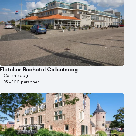
50 - 100 personen
100 - 250 personen
250 - 500 personen
500+ personen
Bijzondere locaties
Buitenlocatie
Duurzame locatie
Fletcher Badhotel Callantsoog
Groene locatie
Callantsoog
Heisessie
15 - 100 personen
Hotel
Hybride events
Industriële locatie
Kasteel en landgoed
Kleine / intieme locatie
Locaties aan zee