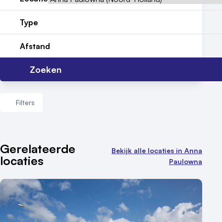
Reviews (5⭐️)
Type
Contact
Afstand
Zoeken
Filters
Aantal zalen
Gerelateerde
Bekijk alle locaties in Anna
locaties
1 - 5 zalen
Paulowna
6 - 10 zalen
10 of meer zalen
Aantal personen
1 - 50 personen