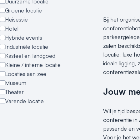
Duurzame locatie
Groene locatie
Heisessie
Bij het organi
conferentiehot
Hotel
parkeergelegen
Hybride events
zalen beschikb
Industriële locatie
locatie: luxe 
Kasteel en landgoed
ideale ligging
Kleine / intieme locatie
conferentiezal
Locaties aan zee
Museum
Jouw meet
Theater
Varende locatie
Wil je tijd bes
conferentie in
passende en ve
Voor je het wee