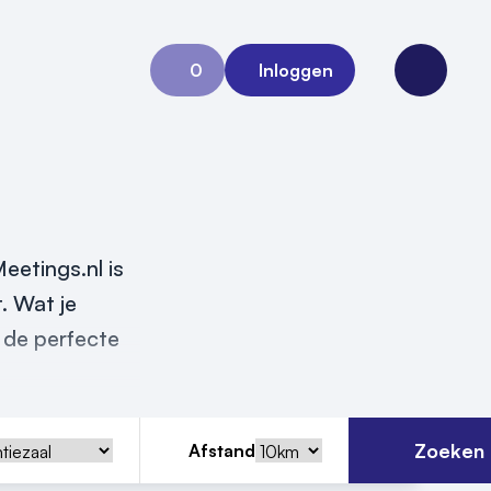
0
Inloggen
Aanvraag 0
Open me
Meetings.nl is
. Wat je
 de perfecte
Zoeken
Afstand