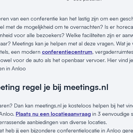
seren van een conferentie kan het lastig zijn om een gesc
el met de mogelijkheid om te overnachten? Is er horeca
heid voor alle bezoekers? Welke faciliteiten zijn er aanw
aar? Meetings kan je helpen met al deze vragen. Wat je 
hotels, een modern
conferentiecentrum
, vergaderruimtes
, zowel voor de auto als het openbaar vervoer. Hier vind 
en in Anloo
ing regel je bij meetings.nl
paren? Dan kan meetings.nl je kosteloos helpen bij het vi
 Anloo.
Plaats nu een locatieaanvraag
in 3 eenvoudige s
rrassende aanbiedingen van diverse locaties.
t heb jij een bijzondere conferentielocatie in Anloo ger