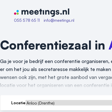
Naar home van Meetings
055 578 65 11
info@meetings.nl
Conferentiezaal in
Ga je voor je bedrijf een conferentie organiseren, 
er om het jou als secretaresse makkelijk te make
wensen ook zijn, met het grote aanbod van vergad
locatie voor het organiseren van een conferentie 
Locatie