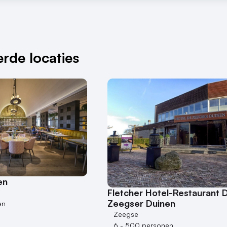
rde locaties
en
Fletcher Hotel-Restaurant 
Zeegser Duinen
en
Zeegse
6 - 500 personen