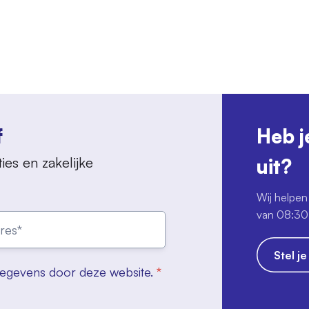
f
Heb j
ies en zakelijke
uit?
Wij helpen 
van 08:30 
Stel j
gegevens door deze website.
*