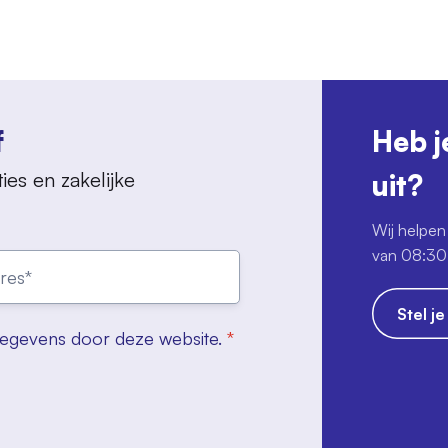
f
Heb j
ies en zakelijke
uit?
Wij helpen 
van 08:30 
Stel j
gegevens door deze website.
*