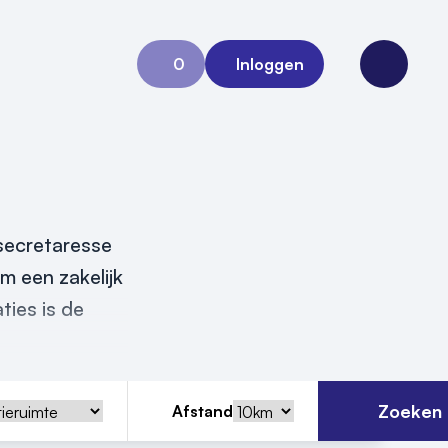
0
Inloggen
Aanvraag 0
Open me
 secretaresse
m een zakelijk
ties is de
Zoeken
Afstand