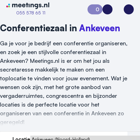
Naar home van Meetings
0
Aanvraag 0
Inloggen
Open
055 578 65 11
Conferentiezaal in
Ankeveen
Ga je voor je bedrijf een conferentie organiseren,
en zoek je een stijlvolle conferentiezaal in
Ankeveen? Meetings.nl is er om het jou als
secretaresse makkelijk te maken om een
toplocatie te vinden voor jouw evenement. Wat je
wensen ook zijn, met het grote aanbod van
vergaderruimtes, congrescentra en bijzonder
locaties is de perfecte locatie voor het
organiseren van een conferentie in Ankeveen zo
geregeld!
Locatie