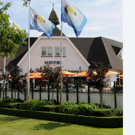
50 - 100 personen
100 - 250 personen
250 - 500 personen
500+ personen
Bijzondere locaties
Buitenlocatie
Duurzame locatie
Groene locatie
Heisessie
Hotel
Hybride events
Industriële locatie
Kasteel en landgoed
Kleine / intieme locatie
Locaties aan zee