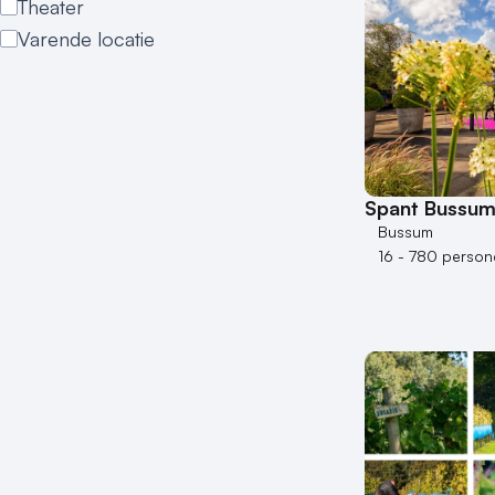
Theater
Varende locatie
Spant Bussu
Bussum
16 - 780 person