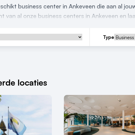
schikt business center in Ankeveen die aan al jo
t van al onze business centers in Ankeveen en laat
Type
rde locaties