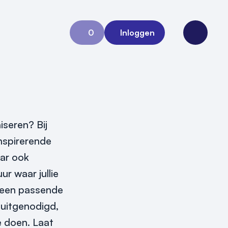
0
Inloggen
Aanvraag 0
Open me
iseren? Bij
inspirerende
aar ook
r waar jullie
t een passende
s uitgenodigd,
e doen. Laat