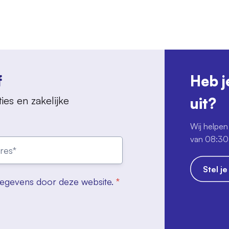
f
Heb j
ies en zakelijke
uit?
Wij helpen 
van 08:30 
Stel j
gegevens door deze website.
*