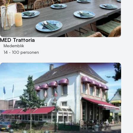
Duurzame locatie
Groene locatie
Heisessie
Hotel
Hybride events
MED Trattoria
Industriële locatie
Medemblik
Kasteel en landgoed
14 - 100 personen
Kleine / intieme locatie
Locaties aan zee
Museum
Theater
Varende locatie