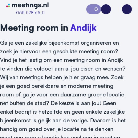
Naar home van Meetings
0
Aanvraag 0
Inloggen
Open
055 578 65 11
Meeting room in
Andijk
Ga je een zakelijke bijeenkomst organiseren en
zoek je hiervoor een geschikte meeting room?
Vind je het lastig om een meeting room in Andijk
te vinden die voldoet aan al jou eisen en wensen?
Wij van meetings helpen je hier graag mee. Zoek
je een goed bereikbare en moderne meeting
room of ga je voor een duurzame groene locatie
Vraag locatie aan
net buiten de stad? De keuze is aan jou! Geen
Locatiegids
enkel bedrijf is hetzelfde en geen enkele zakelijke
bijeenkomst is gelijk aan de vorige. Daarom is het
Meld locatie aan
handig om goed over je locatie na te denken
Nieuws
want een mooie locatie kan veel aan je meeting