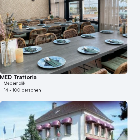
500+ personen
Bijzondere locaties
Buitenlocatie
Duurzame locatie
Groene locatie
Heisessie
Hotel
Hybride events
MED Trattoria
Industriële locatie
Medemblik
Kasteel en landgoed
14 - 100 personen
Kleine / intieme locatie
Locaties aan zee
Museum
Theater
Varende locatie