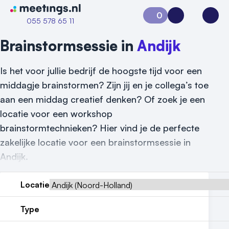
Naar home van Meetings
0
Aanvraag 0
Inloggen
Open
055 578 65 11
Brainstormsessie in
Andijk
Is het voor jullie bedrijf de hoogste tijd voor een
middagje brainstormen? Zijn jij en je collega’s toe
aan een middag creatief denken? Of zoek je een
locatie voor een workshop
brainstormtechnieken? Hier vind je de perfecte
zakelijke locatie voor een brainstormsessie in
Vraag locatie aan
Andijk.
Locatiegids
Locatie
Meld locatie aan
Type
Nieuws