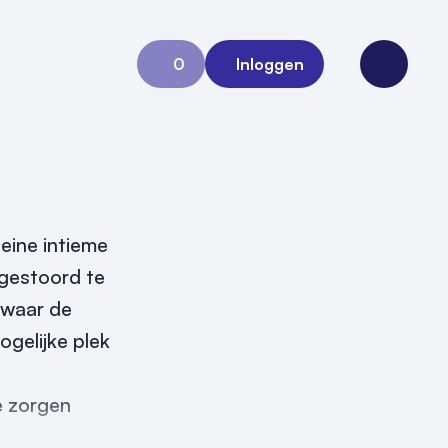
0
Inloggen
Aanvraag 0
Open me
leine intieme
 gestoord te
n waar de
ogelijke plek
e zorgen