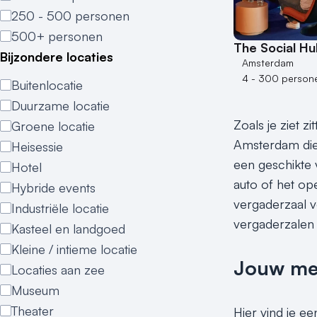
250 - 500 personen
500+ personen
The Social H
Bijzondere locaties
Amsterdam
4 - 300 person
Buitenlocatie
Duurzame locatie
Zoals je ziet z
Groene locatie
Amsterdam die 
Heisessie
een geschikte 
Hotel
auto of het ope
Hybride events
vergaderzaal vo
Industriële locatie
vergaderzalen 
Kasteel en landgoed
Kleine / intieme locatie
Jouw meet
Locaties aan zee
Museum
Theater
Hier vind je e