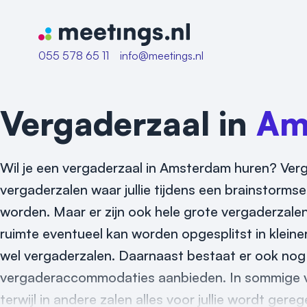
Naar home van Meetings
055 578 65 11
info@meetings.nl
Vergaderzaal in
Am
Wil je een vergaderzaal in Amsterdam huren? Vergad
vergaderzalen waar jullie tijdens een brainstorms
worden. Maar er zijn ook hele grote vergaderzalen
ruimte eventueel kan worden opgesplitst in kleine
wel vergaderzalen. Daarnaast bestaat er ook nog ee
vergaderaccommodaties aanbieden. In sommige ver
terwijl in andere zalen alles voor jullie wordt gere