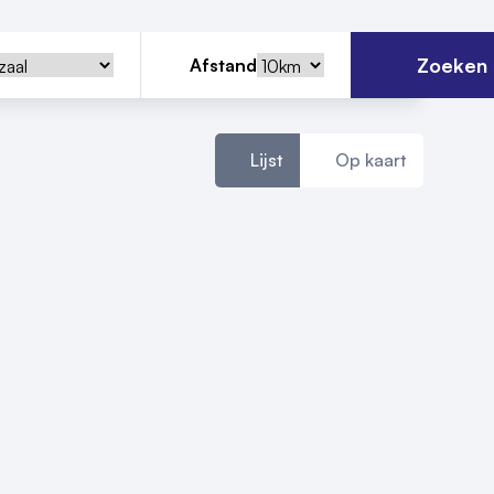
Zoeken
Afstand
Lijst
Op kaart