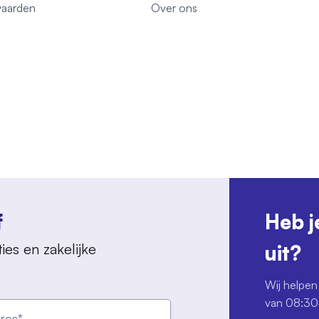
aarden
Over ons
f
Heb j
ies en zakelijke
uit?
Wij helpen 
van 08:30 