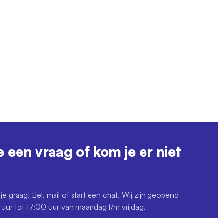
e een vraag of kom je er niet
je graag! Bel, mail of start een chat. Wij zijn geopend
uur tot 17:00 uur van maandag t/m vrijdag.