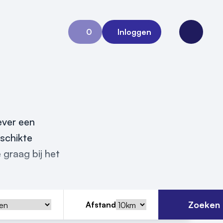
0
Inloggen
Aanvraag 0
Open me
ever een
eschikte
 graag bij het
Zoeken
Afstand