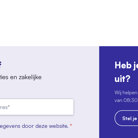
f
Heb j
ies en zakelijke
uit?
Wij helpen 
van 08:30 
Stel j
gegevens door deze website.
*