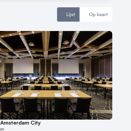
Lijst
Op kaart
 Amsterdam City
am