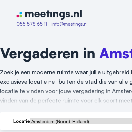
Naar home van Meetings
055 578 65 11
info@meetings.nl
Vergaderen in
Ams
Zoek je een moderne ruimte waar jullie uitgebreid
exclusieve locatie net buiten de stad die van alle
locatie te vinden voor jouw vergadering in Amster
vinden van de perfecte ruimte voor elk soort meet
Locatie