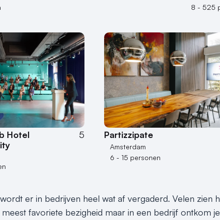
n
8 - 525 
b Hotel
5
Partizzipate
ity
Amsterdam
6 - 15 personen
en
rdt er in bedrijven heel wat af vergaderd. Velen zien het
meest favoriete bezigheid maar in een bedrijf ontkom je