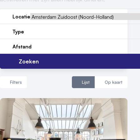
Reviews (5⭐️)
Locatie
Contact
Type
Afstand
Zoeken
Filters
Lijst
Op kaart
Aantal zalen
1 - 5 zalen
6 - 10 zalen
10 of meer zalen