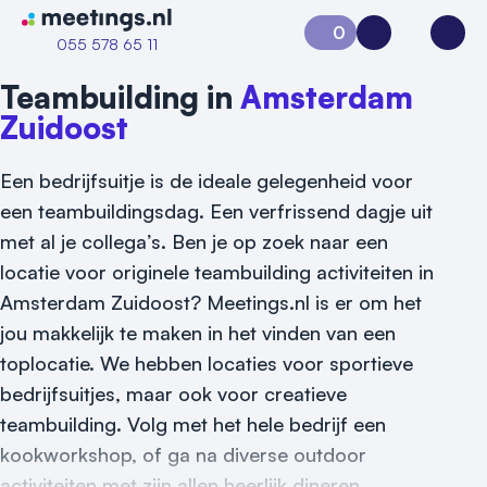
Naar home van Meetings
0
Aanvraag 0
Inloggen
Open
055 578 65 11
Teambuilding in
Amsterdam
Zuidoost
Een bedrijfsuitje is de ideale gelegenheid voor
een teambuildingsdag. Een verfrissend dagje uit
met al je collega’s. Ben je op zoek naar een
locatie voor originele teambuilding activiteiten in
Amsterdam Zuidoost? Meetings.nl is er om het
Vraag locatie aan
jou makkelijk te maken in het vinden van een
Locatiegids
toplocatie. We hebben locaties voor sportieve
bedrijfsuitjes, maar ook voor creatieve
Meld locatie aan
teambuilding. Volg met het hele bedrijf een
Nieuws
kookworkshop, of ga na diverse outdoor
activiteiten met zijn allen heerlijk dineren.