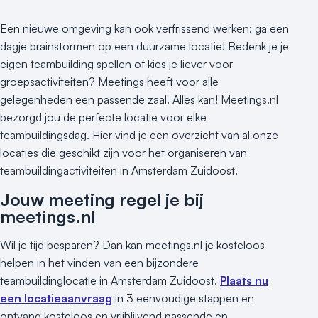
Kleine / intieme locatie
Locaties aan zee
Een nieuwe omgeving kan ook verfrissend werken: ga een
Museum
dagje brainstormen op een duurzame locatie! Bedenk je je
Theater
eigen teambuilding spellen of kies je liever voor
Varende locatie
groepsactiviteiten? Meetings heeft voor alle
gelegenheden een passende zaal. Alles kan! Meetings.nl
bezorgd jou de perfecte locatie voor elke
teambuildingsdag. Hier vind je een overzicht van al onze
locaties die geschikt zijn voor het organiseren van
teambuildingactiviteiten in Amsterdam Zuidoost.
Jouw meeting regel je bij
meetings.nl
Wil je tijd besparen? Dan kan meetings.nl je kosteloos
helpen in het vinden van een bijzondere
teambuildinglocatie in Amsterdam Zuidoost.
Plaats nu
een locatieaanvraag
in 3 eenvoudige stappen en
ontvang kosteloos en vrijblijvend passende en