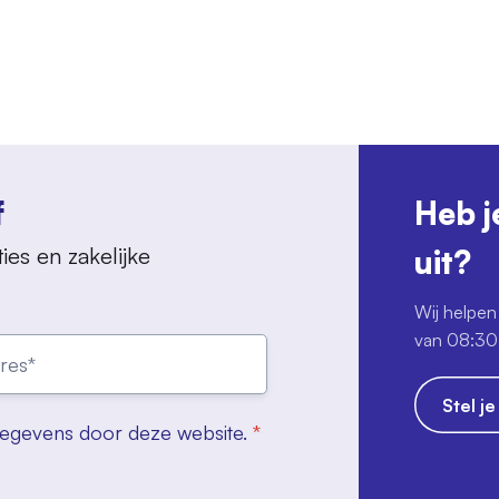
f
Heb j
ies en zakelijke
uit?
Wij helpen 
van 08:30 
Stel j
gegevens door deze website.
*