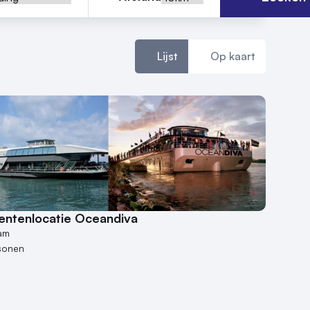
Lijst
Op kaart
ntenlocatie Oceandiva
am
sonen