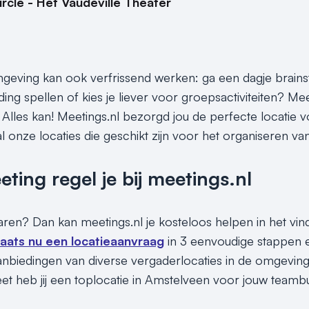
ircle - Het Vaudeville Theater
eving kan ook verfrissend werken: ga een dagje brains
ding spellen of kies je liever voor groepsactiviteiten? M
 Alles kan! Meetings.nl bezorgd jou de perfecte locatie v
l onze locaties die geschikt zijn voor het organiseren va
ing regel je bij meetings.nl
sparen? Dan kan meetings.nl je kosteloos helpen in het vi
laats nu een locatieaanvraag
in 3 eenvoudige stappen e
nbiedingen van diverse vergaderlocaties in de omgevin
et heb jij een toplocatie in Amstelveen voor jouw teambu