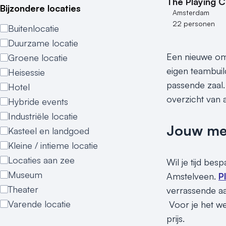
The Playing C
Bijzondere locaties
Amsterdam
22 personen
Buitenlocatie
Duurzame locatie
Een nieuwe omg
Groene locatie
eigen teambuil
Heisessie
passende zaal.
Hotel
overzicht van a
Hybride events
Industriële locatie
Jouw meet
Kasteel en landgoed
Kleine / intieme locatie
Locaties aan zee
Wil je tijd be
Museum
Amstelveen.
P
Theater
verrassende aa
Varende locatie
Voor je het we
prijs.