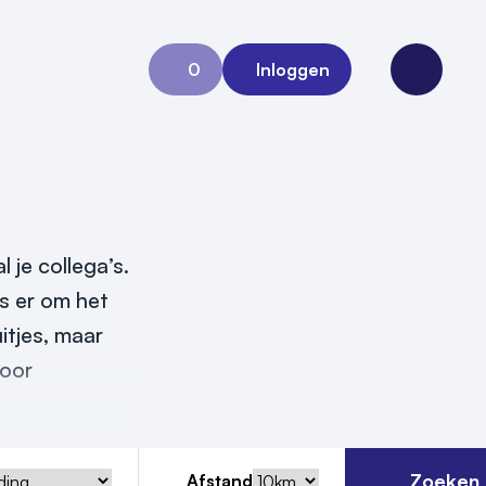
0
Inloggen
Aanvraag 0
Open me
 je collega’s.
is er om het
itjes, maar
door
Zoeken
Afstand