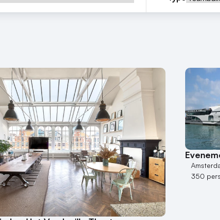
Eveneme
Amsterd
350 per