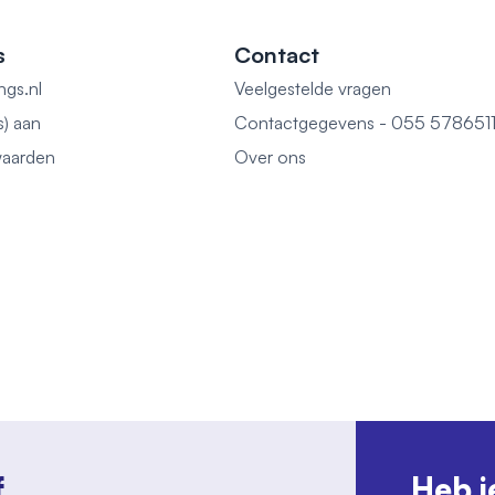
s
Contact
ngs.nl
Veelgestelde vragen
s) aan
Contactgegevens - 055 578651
aarden
Over ons
f
Heb j