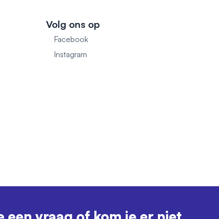
Volg ons op
Facebook
1
Instagram
e een vraag of kom je er niet