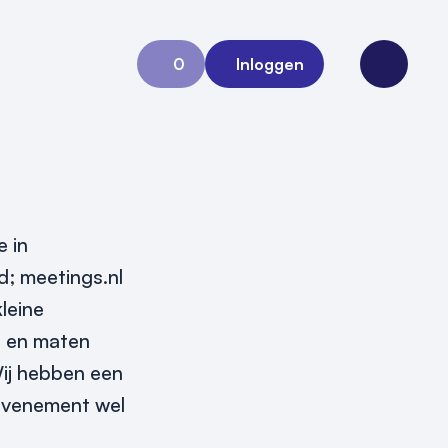
0
Inloggen
Aanvraag 0
Open me
 in
d; meetings.nl
leine
n en maten
ij hebben een
evenement wel