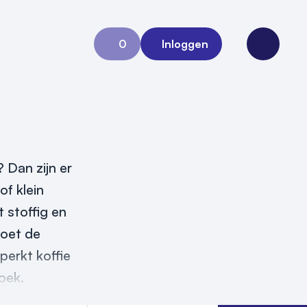
0
Inloggen
Aanvraag 0
Open me
 Dan zijn er
of klein
 stoffig en
moet de
perkt koffie
oek.