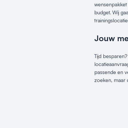
wensenpakket do
budget. Wij ga
trainingslocati
Jouw meet
Tijd besparen?
locatieaanvraag
passende en ve
zoeken, maar d