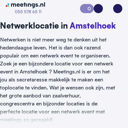
Naar home van Meetings
0
Aanvraag 0
Inloggen
Open
055 578 65 11
Netwerklocatie in
Amstelhoek
Netwerken is niet meer weg te denken uit het
hedendaagse leven. Het is dan ook razend
populair om een netwerk event te organiseren.
Zoek je een bijzondere locatie voor een netwerk
event in Amstelhoek ? Meetings.nl is er om het
jou als secretaresse makkelijk te maken een
toplocatie te vinden. Wat je wensen ook zijn, met
het grote aanbod van zaalverhuur,
congrescentra en bijzonder locaties is de
perfecte locatie voor een netwerk event met
Vraag locatie aan
meetings zo geregeld!