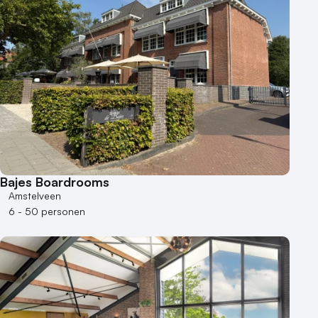
1 - 50 personen
50 - 100 personen
100 - 250 personen
250 - 500 personen
500+ personen
Bijzondere locaties
Buitenlocatie
Duurzame locatie
Bajes Boardrooms
Groene locatie
Amstelveen
Heisessie
6 - 50 personen
Hotel
Hybride events
Industriële locatie
Kasteel en landgoed
Kleine / intieme locatie