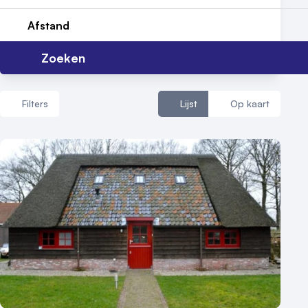
Afstand
Zoeken
Filters
Lijst
Op kaart
Aantal zalen
1 - 5 zalen
6 - 10 zalen
10 of meer zalen
Aantal personen
1 - 50 personen
50 - 100 personen
100 - 250 personen