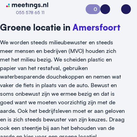
Naar home van Meetings
0
Aanvraag 0
Inloggen
Open
055 578 65 11
Groene locatie in
Amersfoort
We worden steeds milieubewuster en steeds
meer mensen en bedrijven (MVO) houden zich
met het milieu bezig. We scheiden plastic en
papier van het restafval, gebruiken
waterbesparende douchekoppen en nemen wat
vaker de fiets in plaats van de auto. Bewust en
soms onbewust zijn we ermee bezig en dat is
Vraag locatie aan
goed want we moeten voorzichtig zijn met de
Locatiegids
aarde. Ook het bedrijfsleven moet er aan geloven
en is zich steeds bewuster van zijn keuzes. Draag
Meld locatie aan
ook een steentje bij aan het behouden van de
aarde en kies voor een groene locatie!