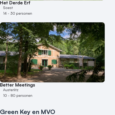
Het Derde Erf
250 - 500 personen
Soest
14 - 30 personen
500+ personen
Bijzondere locaties
Buitenlocatie
Duurzame locatie
Groene locatie
Heisessie
Hotel
Hybride events
Industriële locatie
Kasteel en landgoed
Better Meetings
Kleine / intieme locatie
Austerlitz
Locaties aan zee
10 - 80 personen
Museum
Theater
Green Key en MVO
Varende locatie