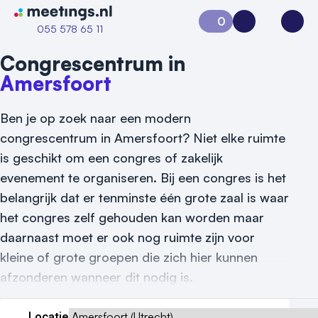
Naar home van Meetings
0
Aanvraag 0
Inloggen
Open
055 578 65 11
Congrescentrum in
Amersfoort
Ben je op zoek naar een modern
congrescentrum in Amersfoort? Niet elke ruimte
is geschikt om een congres of zakelijk
evenement te organiseren. Bij een congres is het
Vraag locatie aan
belangrijk dat er tenminste één grote zaal is waar
het congres zelf gehouden kan worden maar
Locatiegids
daarnaast moet er ook nog ruimte zijn voor
Meld locatie aan
kleine of grote groepen die zich hier kunnen
afzonderen wanneer dit nodig is.
Nieuws
Locatie