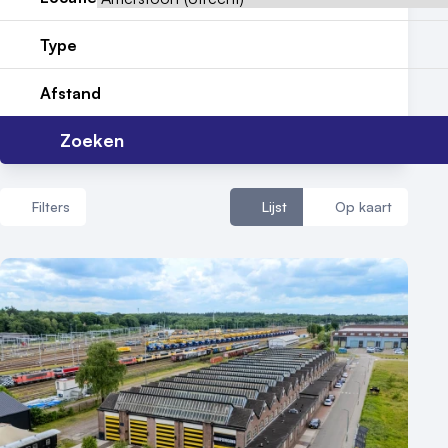
Reviews (5⭐️)
Contact
Type
Afstand
Zoeken
Filters
Lijst
Op kaart
Aantal zalen
1 - 5 zalen
6 - 10 zalen
10 of meer zalen
Aantal personen
1 - 50 personen