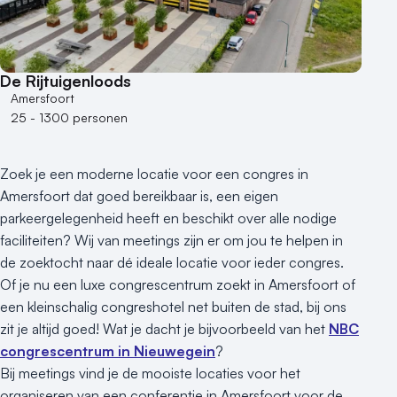
50 - 100 personen
100 - 250 personen
250 - 500 personen
De Rijtuigenloods
500+ personen
Amersfoort
25 - 1300 personen
Bijzondere locaties
Buitenlocatie
Zoek je een moderne locatie voor een congres in
Duurzame locatie
Amersfoort dat goed bereikbaar is, een eigen
Groene locatie
parkeergelegenheid heeft en beschikt over alle nodige
Heisessie
faciliteiten? Wij van meetings zijn er om jou te helpen in
Hotel
de zoektocht naar dé ideale locatie voor ieder congres.
Hybride events
Of je nu een luxe congrescentrum zoekt in Amersfoort of
Industriële locatie
een kleinschalig congreshotel net buiten de stad, bij ons
Kasteel en landgoed
zit je altijd goed! Wat je dacht je bijvoorbeeld van het
NBC
Kleine / intieme locatie
congrescentrum in Nieuwegein
?
Locaties aan zee
Bij meetings vind je de mooiste locaties voor het
organiseren van een conferentie in Amersfoort voor de