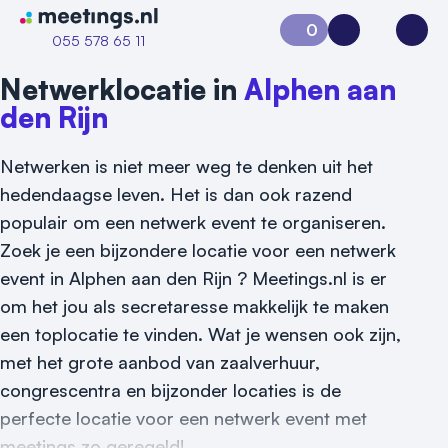
Naar home van Meetings
0
Aanvraag 0
Inloggen
Open
055 578 65 11
Netwerklocatie in
Alphen aan
den Rijn
Netwerken is niet meer weg te denken uit het
hedendaagse leven. Het is dan ook razend
populair om een netwerk event te organiseren.
Zoek je een bijzondere locatie voor een netwerk
event in Alphen aan den Rijn ? Meetings.nl is er
om het jou als secretaresse makkelijk te maken
een toplocatie te vinden. Wat je wensen ook zijn,
met het grote aanbod van zaalverhuur,
congrescentra en bijzonder locaties is de
Vraag locatie aan
perfecte locatie voor een netwerk event met
meetings zo geregeld!