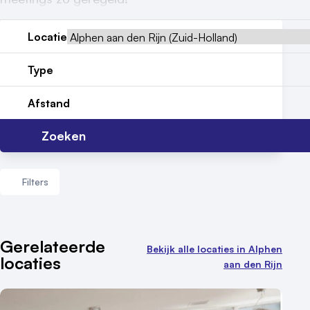
Locatiegids
Meld locatie aan
Locatie
Nieuws
Type
Reviews (5⭐️)
Afstand
Contact
Zoeken
Filters
Aantal zalen
Gerelateerde
Bekijk alle locaties in Alphen
locaties
1 - 5 zalen
aan den Rijn
6 - 10 zalen
10 of meer zalen