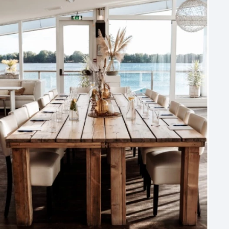
Aantal personen
1 - 50 personen
50 - 100 personen
100 - 250 personen
250 - 500 personen
500+ personen
Bijzondere locaties
Buitenlocatie
Duurzame locatie
Groene locatie
Heisessie
Hotel
Hybride events
Industriële locatie
Kasteel en landgoed