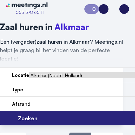
Naar home van Meetings
0
Aanvraag 0
Inloggen
Open
055 578 65 11
Zaal huren in
Alkmaar
Een (vergader)zaal huren in Alkmaar? Meetings.nl
helpt je graag bij het vinden van de perfecte
locatie!
Locatie
Type
Vraag locatie aan
Afstand
Locatiegids
Zoeken
Meld locatie aan