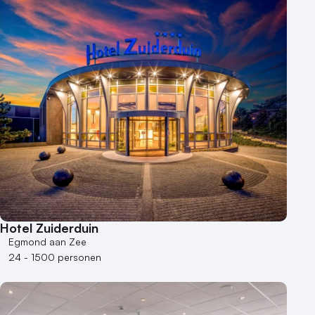
Duurzame locatie
Groene locatie
Heisessie
Hotel
Hybride events
Industriële locatie
Kasteel en landgoed
Kleine / intieme locatie
Locaties aan zee
Museum
Theater
Varende locatie
Hotel Zuiderduin
Egmond aan Zee
24 - 1500 personen