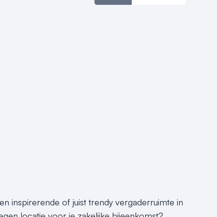
 inspirerende of juist trendy vergaderruimte in
gen locatie voor je zakelijke bijeenkomst?