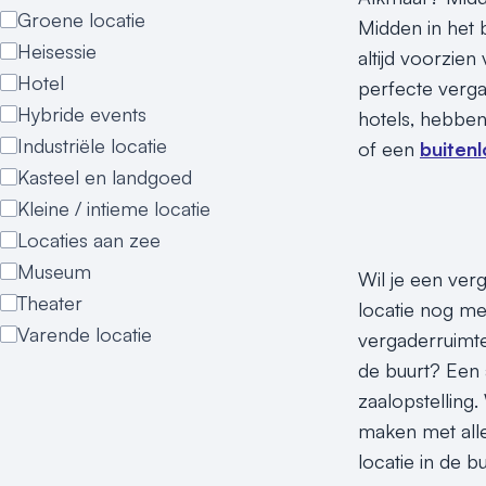
Groene locatie
Midden in het 
Heisessie
altijd voorzien
Hotel
perfecte verga
Hybride events
hotels, hebben
Industriële locatie
of een
buitenl
Kasteel en landgoed
Kleine / intieme locatie
Locaties aan zee
Museum
Wil je een ver
Theater
locatie nog me
Varende locatie
vergaderruimte
de buurt? Een 
zaalopstelling.
maken met alle
locatie in de 