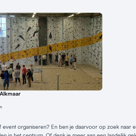
 Alkmaar
n
 event organiseren? En ben je daarvoor op zoek naar een
n in het centrum. Of denk je meer aan een landelijk gele