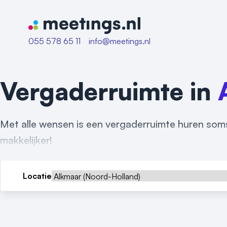
Naar home van Meetings
055 578 65 11
info@meetings.nl
Vergaderruimte in
Met alle wensen is een vergaderruimte huren soms
makkelijker!
Locatie