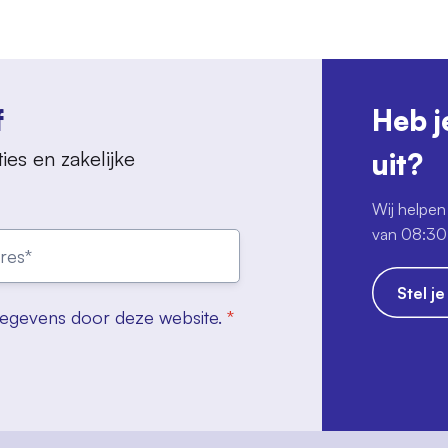
f
Heb j
ies en zakelijke
uit?
Wij helpen 
van 08:30 
Stel j
gegevens door deze website.
*