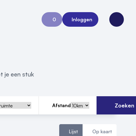
0
Inloggen
Aanvraag 0
Open me
t je een stuk
Zoeken
Afstand
Lijst
Op kaart