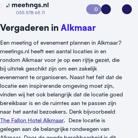
Naar home van Meetings
0
Aanvraag 0
Inloggen
Open
055 578 65 11
Vergaderen in
Alkmaar
Een meeting of evenement plannen in Alkmaar?
meetings.nl heeft een aantal locaties in en
rondom Alkmaar voor je op een rijtje gezet, die
bij uitstek geschikt zijn om een zakelijk
evenement te organiseren. Naast het feit dat de
locatie een inspirerende omgeving moet zijn,
vinden wij het ook belangrijk dat de locatie goed
bereikbaar is en de ruimtes aan te passen zijn
naar het aantal bezoekers. Denk bijvoorbeeld
The Fallon Hotel Alkmaar
. Deze locatie is
gelegen aan de belangrijke rondwegen van
Alkmaar. Door de goede bereikbaarheid is dit