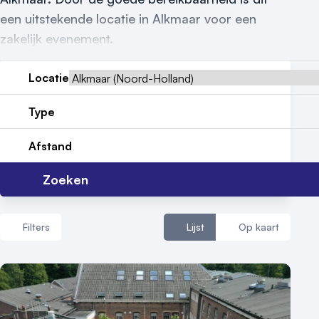
een uitstekende locatie in Alkmaar voor een
zakelijk evenement.
Vraag locatie aan
Locatie
Locatiegids
Type
Meld locatie aan
Afstand
Nieuws
Zoeken
Reviews (5⭐️)
Filters
Lijst
Op kaart
Contact
Aantal zalen
1 - 5 zalen