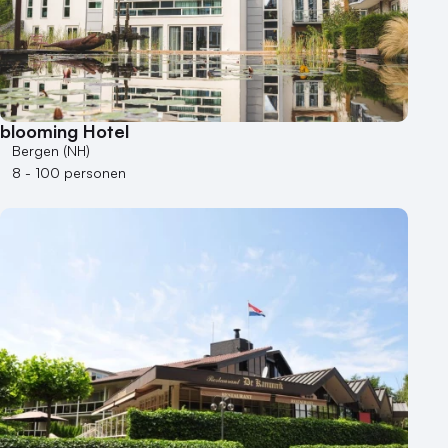
Industriële locatie
Kasteel en landgoed
Kleine / intieme locatie
Locaties aan zee
Museum
blooming Hotel
Theater
Bergen (NH)
Varende locatie
8 - 100 personen