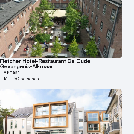
6 - 10 zalen
10 of meer zalen
Aantal personen
1 - 50 personen
50 - 100 personen
100 - 250 personen
250 - 500 personen
Fletcher Hotel-Restaurant De Oude
Gevangenis-Alkmaar
500+ personen
Alkmaar
Bijzondere locaties
16 - 150 personen
Buitenlocatie
Duurzame locatie
Groene locatie
Heisessie
Hotel
Hybride events