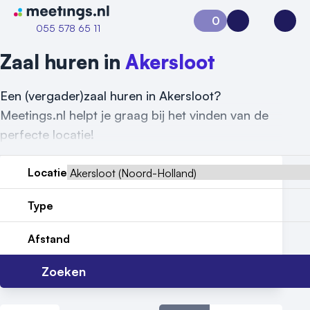
Naar home van Meetings
0
Aanvraag 0
Inloggen
Open
055 578 65 11
Zaal huren in
Akersloot
Een (vergader)zaal huren in Akersloot?
Meetings.nl helpt je graag bij het vinden van de
perfecte locatie!
Locatie
Type
Vraag locatie aan
Afstand
Locatiegids
Zoeken
Meld locatie aan
Nieuws