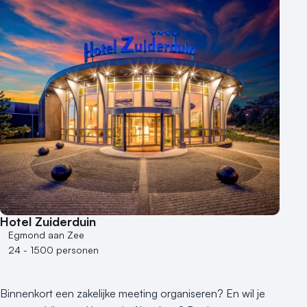
Duurzame locatie
Groene locatie
Heisessie
Hotel
Hybride events
Industriële locatie
Kasteel en landgoed
Kleine / intieme locatie
Locaties aan zee
Museum
Theater
Varende locatie
Hotel Zuiderduin
Egmond aan Zee
24 - 1500 personen
Binnenkort een zakelijke meeting organiseren? En wil je