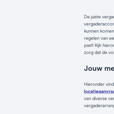
De juiste verg
vergaderaccomm
kunnen komen! 
regelen van een
past! Kijk hie
zorg dat de v
Jouw meet
Hieronder vind
locatieaanvra
van diverse ve
vergaderarrang