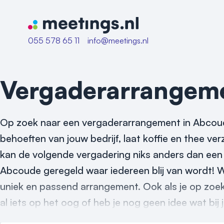
Naar home van Meetings
055 578 65 11
info@meetings.nl
Vergaderarrangem
Op zoek naar een vergaderarrangement in Abcoud
behoeften van jouw bedrijf, laat koffie en thee ver
kan de volgende vergadering niks anders dan een
Abcoude geregeld waar iedereen blij van wordt! Wi
uniek en passend arrangement. Ook als je op zoe
al iets op het oog of heb je nog geen idee wat bij