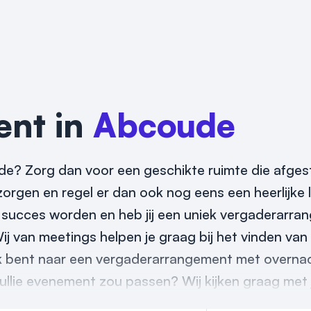
ent in
Abcoude
e? Zorg dan voor een geschikte ruimte die afges
zorgen en regel er dan ook nog eens een heerlijke l
 succes worden en heb jij een uniek vergaderarra
j van meetings helpen je graag bij het vinden van 
k bent naar een vergaderarrangement met overnac
 jullie evenement zou passen? Wij kijken graag met