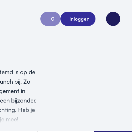
0
Inloggen
Aanvraag 0
Open me
temd is op de
unch bij. Zo
ngement in
een bijzonder,
hting. Heb je
 je mee!