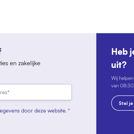
f
Heb j
ies en zakelijke
uit?
Wij helpen 
van 08:30 
Stel j
gegevens door deze website.
*