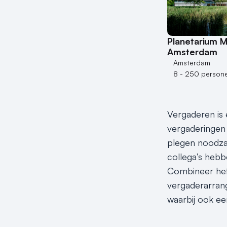
Planetarium 
Amsterdam
Amsterdam
8 - 250 person
Vergaderen is e
vergaderingen 
plegen noodzak
collega’s hebbe
Combineer het
vergaderarrang
waarbij ook e