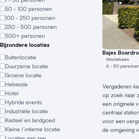
50 - 100 personen
100 - 250 personen
250 - 500 personen
500+ personen
Bijzondere locaties
Bajes Boardr
Buitenlocatie
Amstelveen
Duurzame locatie
6 - 50 persone
Groene locatie
Heisessie
Vergaderen kan
Hotel
op zoek naar z
Hybride events
een originele 
Industriële locatie
centraal stati
Kasteel en landgoed
voor een verga
Kleine / intieme locatie
de omgeving va
Locaties aan zee