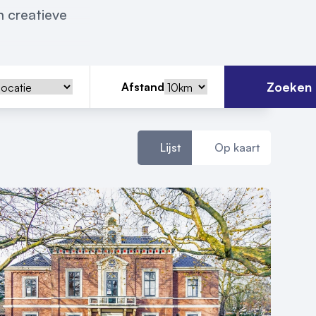
n creatieve
Zoeken
Afstand
Lijst
Op kaart