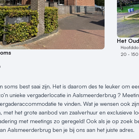
Het Oud
Hoofddo
ooms
20 - 150
n
 soms best saai zijn. Het is daarom des te leuker om een
o’n unieke vergaderlocatie in Aalsmeerderbrug ? Meeting
vergaderaccommodatie te vinden. Wat je wensen ook zijn,
on, met het grote aanbod van zaalverhuur en exclusieve lo
dering met meetings zo geregeld! Ook als je op zoek be
n Aalsmeerderbrug ben je bij ons aan het juiste adres.