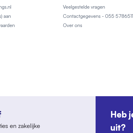
ngs.nl
Veelgestelde vragen
s) aan
Contactgegevens - 055 578651
aarden
Over ons
f
Heb j
ies en zakelijke
uit?