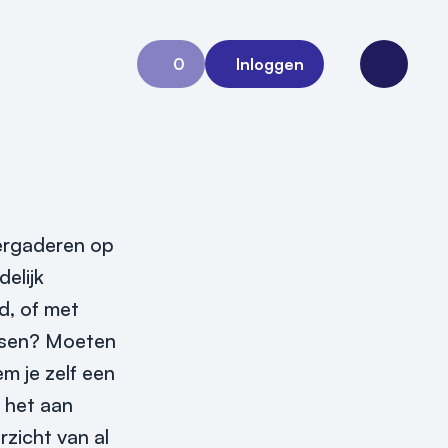
0
Inloggen
Aanvraag 0
Open me
vergaderen op
elijk
d, of met
ensen? Moeten
m je zelf een
g het aan
rzicht van al