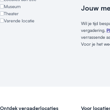
Museum
Jouw meet
Theater
Varende locatie
Wil je tijd bes
vergadering.
P
verrassende aa
Voor je het we
Ontdek vergaderlocaties
Voor locatie