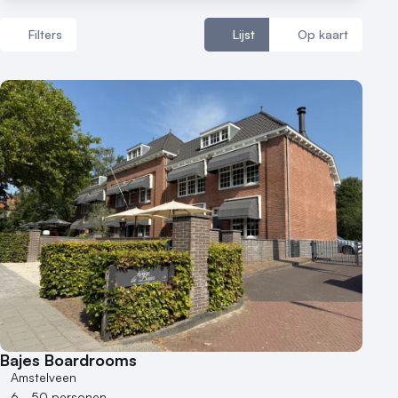
Filters
Lijst
Op kaart
Aantal zalen
1 - 5 zalen
6 - 10 zalen
10 of meer zalen
Aantal personen
1 - 50 personen
50 - 100 personen
100 - 250 personen
250 - 500 personen
500+ personen
Bajes Boardrooms
Bijzondere locaties
Amstelveen
6 - 50 personen