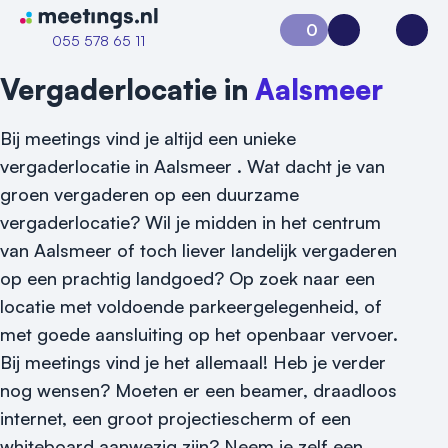
Naar home van Meetings
0
Aanvraag 0
Inloggen
Open
055 578 65 11
Vergaderlocatie in
Aalsmeer
Bij meetings vind je altijd een unieke
vergaderlocatie in Aalsmeer . Wat dacht je van
groen vergaderen op een duurzame
vergaderlocatie? Wil je midden in het centrum
van Aalsmeer of toch liever landelijk vergaderen
op een prachtig landgoed? Op zoek naar een
Vraag locatie aan
locatie met voldoende parkeergelegenheid, of
met goede aansluiting op het openbaar vervoer.
Locatiegids
Bij meetings vind je het allemaal! Heb je verder
nog wensen? Moeten er een beamer, draadloos
Meld locatie aan
internet, een groot projectiescherm of een
Nieuws
whiteboard aanwezig zijn? Neem je zelf een