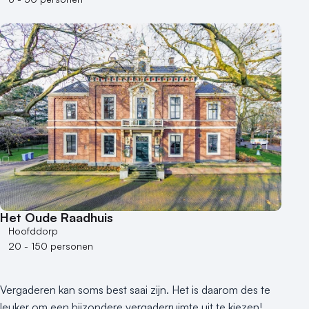
Buitenlocatie
Duurzame locatie
Groene locatie
Heisessie
Hotel
Hybride events
Industriële locatie
Kasteel en landgoed
Kleine / intieme locatie
Locaties aan zee
Museum
Theater
Het Oude Raadhuis
Varende locatie
Hoofddorp
20 - 150 personen
Vergaderen kan soms best saai zijn. Het is daarom des te
leuker om een bijzondere vergaderruimte uit te kiezen!