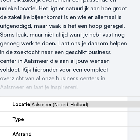
Locatiegids
unieke locatie! Het ligt er natuurlijk aan hoe groot
de zakelijke bijeenkomst is en wie er allemaal is
Meld locatie aan
uitgenodigd, maar vaak is het een hoop geregel.
Nieuws
Soms leuk, maar niet altijd want je hebt vast nog
genoeg werk te doen. Laat ons je daarom helpen
Reviews (5⭐️)
in de zoektocht naar een geschikt business
center in Aalsmeer die aan al jouw wensen
Contact
voldoet. Kijk hieronder voor een compleet
overzicht van al onze business centers in
Aalsmeer en laat je inspireren!
Locatie
Type
Afstand