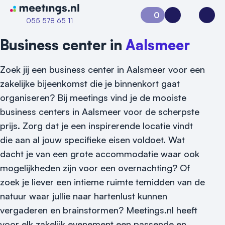
Naar home van Meetings
0
Aanvraag 0
Inloggen
Open
055 578 65 11
Business center in
Aalsmeer
Zoek jij een business center in Aalsmeer voor een
zakelijke bijeenkomst die je binnenkort gaat
organiseren? Bij meetings vind je de mooiste
business centers in Aalsmeer voor de scherpste
prijs. Zorg dat je een inspirerende locatie vindt
die aan al jouw specifieke eisen voldoet. Wat
dacht je van een grote accommodatie waar ook
mogelijkheden zijn voor een overnachting? Of
zoek je liever een intieme ruimte temidden van de
natuur waar jullie naar hartenlust kunnen
vergaderen en brainstormen? Meetings.nl heeft
Vraag locatie aan
voor elk zakelijk evenement een passende en