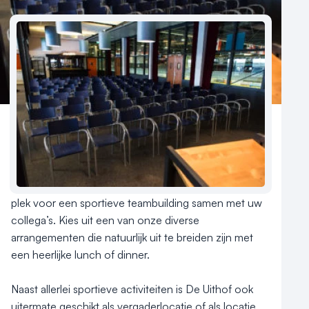
Reviews (5⭐️)
Contact
Sinds 2000 is De Uithof een veelzijdig sportcentrum 
met onder andere een sneeuwbaan, schaatsbaan, 
kartbaan, lasergame-arena en klimwand. De ideale 
plek voor een sportieve teambuilding samen met uw 
collega’s. Kies uit een van onze diverse 
arrangementen die natuurlijk uit te breiden zijn met 
een heerlijke lunch of dinner.

Naast allerlei sportieve activiteiten is De Uithof ook 
uitermate geschikt als vergaderlocatie of als locatie 