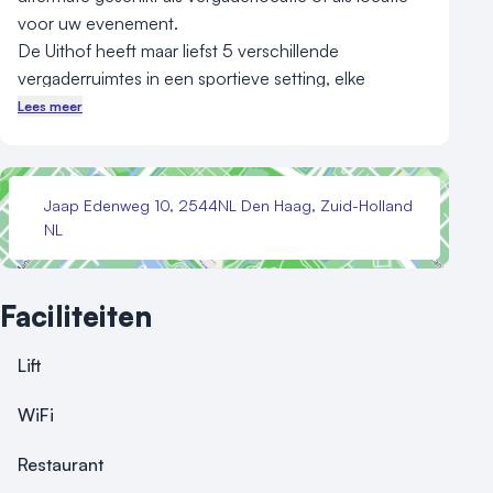
voor uw evenement. 

De Uithof heeft maar liefst 5 verschillende 
vergaderruimtes in een sportieve setting, elke 
vergaderruimte kijkt uit op een van de schaatsbanen 
Lees meer
in De Uithof. 

De Uithof is daarom de ideale locatie om bedrijfsuitjes 
Jaap Edenweg 10, 2544NL Den Haag, Zuid-Holland
te organiseren. Een dagvullend programma onder 
NL
één dak is voor veel bedrijven al een groot succes 
geweest.
Faciliteiten
Lift
WiFi
Restaurant