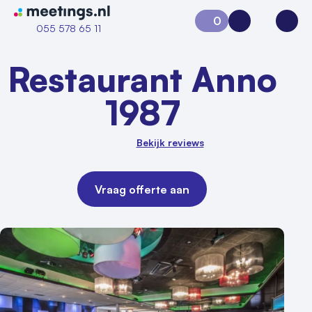
Naar home van Meetings
0
Aanvraag 0
Inloggen
Open
055 578 65 11
Restaurant Anno
1987
Bekijk reviews
Vraag offerte aan
Vraag locatie aan
Locatiegids
Meld locatie aan