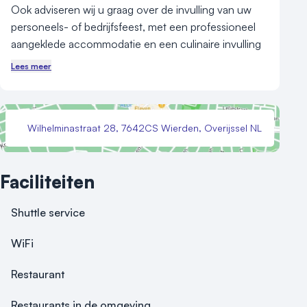
Ook adviseren wij u graag over de invulling van uw 
personeels- of bedrijfsfeest, met een professioneel 
aangeklede accommodatie en een culinaire invulling 
op maat. In samenwerking met diverse 
Lees meer
evenementenbureaus stellen wij desgewenst een 
programma samen, dat uw feest gegarandeerd tot 
een geweldig succes maakt.

Wilhelminastraat 28, 7642CS Wierden, Overijssel NL
Maak vrijblijvend een afspraak om de locatie te 
bekijken en samen met ons de mogelijkheden op een 
Faciliteiten
rijtje te zetten.
Shuttle service
WiFi
Restaurant
Restaurants in de omgeving