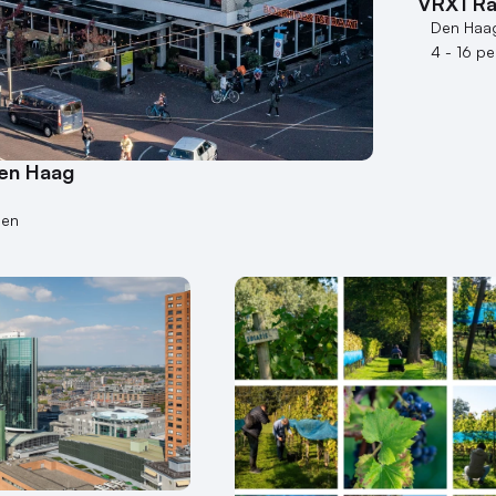
VRX1 Ra
Den Haa
4 - 16 p
en Haag
nen