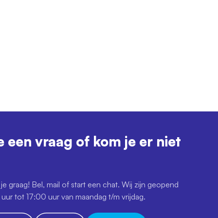
e een vraag of kom je er niet
je graag! Bel, mail of start een chat. Wij zijn geopend
uur tot 17:00 uur van maandag t/m vrijdag.