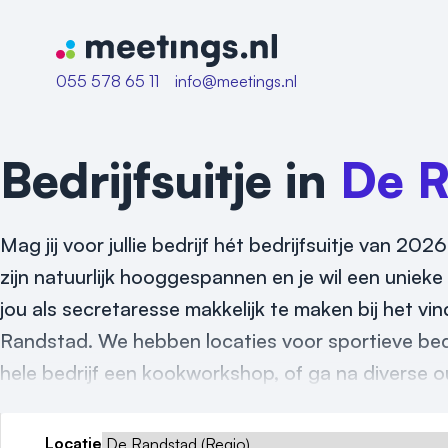
Naar home van Meetings
055 578 65 11
info@meetings.nl
Bedrijfsuitje in
De R
Mag jij voor jullie bedrijf hét bedrijfsuitje van 
zijn natuurlijk hooggespannen en je wil een unieke l
jou als secretaresse makkelijk te maken bij het vind
Randstad. We hebben locaties voor sportieve bedr
hele bedrijf een kookworkshop, of ga na diverse out
Locatie