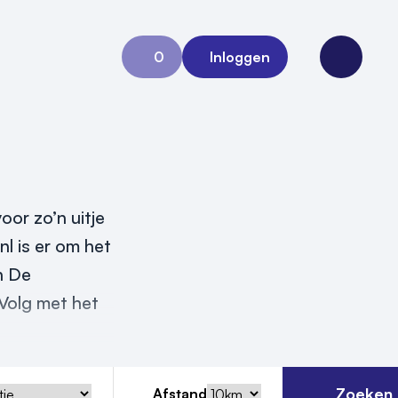
0
Inloggen
Aanvraag 0
Open me
oor zo’n uitje
nl is er om het
in De
 Volg met het
Zoeken
Afstand