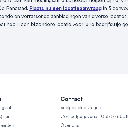
paren? Dan kan meetings.nl je kosteloos helpen bij het vi
n De Randstad.
Plaats nu een locatieaanvraag
in 3 eenvo
assende en verrassende aanbiedingen van diverse locaties.
t heb jij een bijzondere locatie voor jullie bedrijfsuitje 
s
Contact
ngs.nl
Veelgestelde vragen
s) aan
Contactgegevens - 055 578651
aarden
Over ons