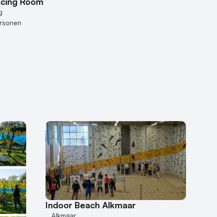
cing Room
g
ersonen
Indoor Beach Alkmaar
Alkmaar