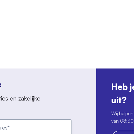
f
Heb j
ies en zakelijke
uit?
Wij helpen 
van 08:30 