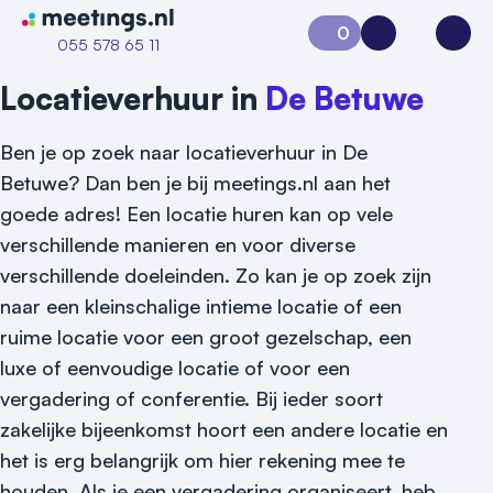
Naar home van Meetings
0
Aanvraag 0
Inloggen
Open
055 578 65 11
Locatieverhuur in
De Betuwe
Ben je op zoek naar locatieverhuur in De
Betuwe? Dan ben je bij meetings.nl aan het
goede adres! Een locatie huren kan op vele
verschillende manieren en voor diverse
verschillende doeleinden. Zo kan je op zoek zijn
naar een kleinschalige intieme locatie of een
ruime locatie voor een groot gezelschap, een
luxe of eenvoudige locatie of voor een
vergadering of conferentie. Bij ieder soort
Vraag locatie aan
zakelijke bijeenkomst hoort een andere locatie en
het is erg belangrijk om hier rekening mee te
Locatiegids
houden. Als je een vergadering organiseert, heb