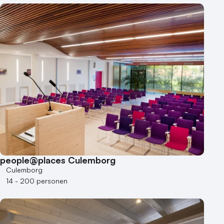
Hotel
Hybride events
Industriële locatie
Kasteel en landgoed
Kleine / intieme locatie
Locaties aan zee
Museum
Theater
Varende locatie
people@places Culemborg
Culemborg
14 - 200 personen