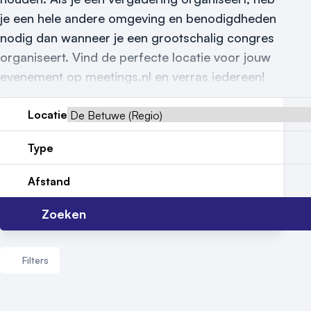
je een hele andere omgeving en benodigdheden
Meld locatie aan
nodig dan wanneer je een grootschalig congres
Nieuws
organiseert. Vind de perfecte locatie voor jouw
evenement op meetings.nl en verras iedereen!
Reviews (5⭐️)
Contact
Locatie
Type
Afstand
Zoeken
Filters