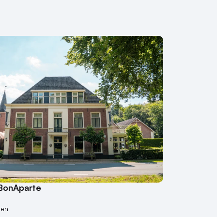
 BonAparte
nen