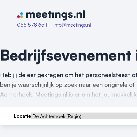
Naar home van Meetings
055 578 65 11
info@meetings.nl
Bedrijfsevenement
Heb jij de eer gekregen om hét personeelsfeest o
ben je waarschijnlijk op zoek naar een originele o
Achterhoek. Meetings.nl is er om het jou makkelij
Locatie