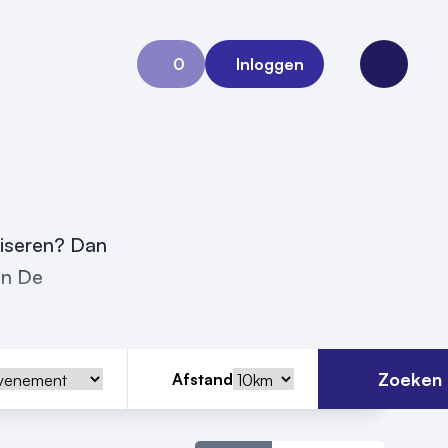
0
Inloggen
Aanvraag 0
Open me
niseren? Dan
in De
Zoeken
Afstand