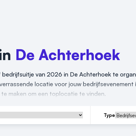
 in
De Achterhoek
f bedrijfsuitje van 2026 in De Achterhoek te orga
f verrassende locatie voor jouw bedrijfsevenement 
k te maken om een toplocatie te vinden.
Type