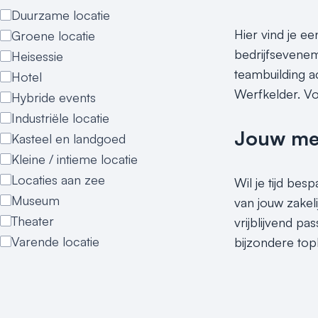
Duurzame locatie
Hier vind je ee
Groene locatie
bedrijfseveneme
Heisessie
teambuilding ac
Hotel
Werfkelder. Vo
Hybride events
Industriële locatie
Jouw meet
Kasteel en landgoed
Kleine / intieme locatie
Locaties aan zee
Wil je tijd be
Museum
van jouw zakel
Theater
vrijblijvend p
Varende locatie
bijzondere top