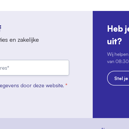
f
Heb j
ies en zakelijke
uit?
Wij helpen 
van 08:30 
Stel j
gegevens door deze website.
*