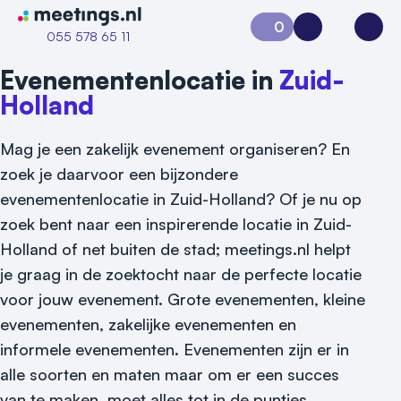
Naar home van Meetings
0
Aanvraag 0
Inloggen
Open
055 578 65 11
Evenementenlocatie in
Zuid-
Holland
Mag je een zakelijk evenement organiseren? En
zoek je daarvoor een bijzondere
evenementenlocatie in Zuid-Holland? Of je nu op
zoek bent naar een inspirerende locatie in Zuid-
Holland of net buiten de stad; meetings.nl helpt
je graag in de zoektocht naar de perfecte locatie
voor jouw evenement.
Grote evenementen, kleine
evenementen, zakelijke evenementen en
informele evenementen. Evenementen zijn er in
alle soorten en maten maar om er een succes
van te maken, moet alles tot in de puntjes