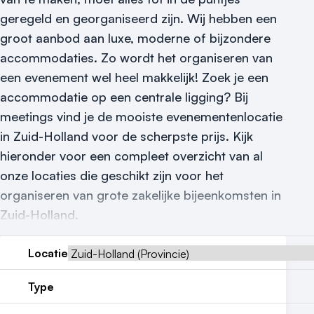
Vraag locatie aan
geregeld en georganiseerd zijn.
Wij hebben een
groot aanbod aan luxe, moderne of bijzondere
Locatiegids
accommodaties. Zo wordt het organiseren van
Meld locatie aan
een evenement wel heel makkelijk! Zoek je een
accommodatie op een centrale ligging? Bij
Nieuws
meetings vind je de mooiste evenementenlocatie
Reviews (5⭐️)
in Zuid-Holland voor de scherpste prijs. Kijk
hieronder voor een compleet overzicht van al
Contact
onze locaties die geschikt zijn voor het
organiseren van grote zakelijke bijeenkomsten in
Zuid-Holland.
Locatie
Type