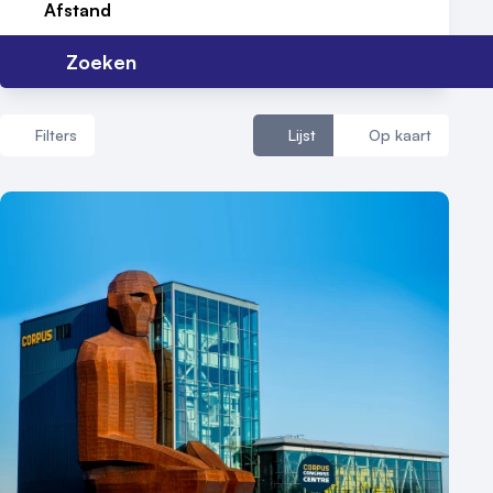
Afstand
Zoeken
Filters
Lijst
Op kaart
Aantal zalen
1 - 5 zalen
6 - 10 zalen
10 of meer zalen
Aantal personen
1 - 50 personen
50 - 100 personen
100 - 250 personen
250 - 500 personen