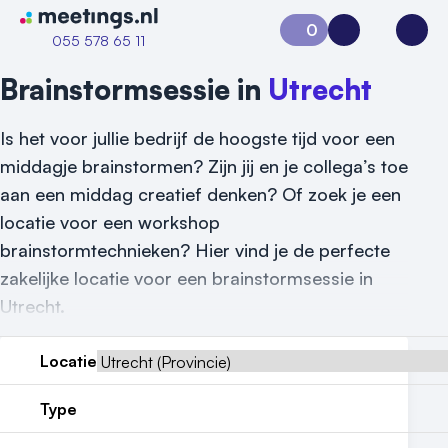
Naar home van Meetings
0
Aanvraag 0
Inloggen
Open
055 578 65 11
Brainstormsessie in
Utrecht
Is het voor jullie bedrijf de hoogste tijd voor een
middagje brainstormen? Zijn jij en je collega’s toe
aan een middag creatief denken? Of zoek je een
locatie voor een workshop
brainstormtechnieken? Hier vind je de perfecte
zakelijke locatie voor een brainstormsessie in
Utrecht.
Locatie
Vraag locatie aan
Type