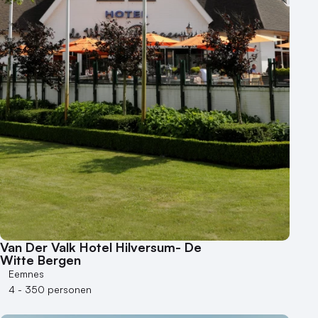
500+ personen
Bijzondere locaties
Buitenlocatie
Duurzame locatie
Groene locatie
Heisessie
Hotel
Hybride events
Industriële locatie
Kasteel en landgoed
Kleine / intieme locatie
Locaties aan zee
Van Der Valk Hotel Hilversum- De
Museum
Witte Bergen
Eemnes
Theater
4 - 350 personen
Varende locatie