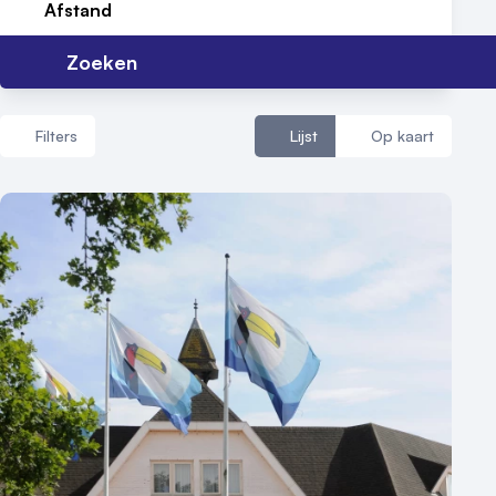
Locatiegids
Afstand
Meld locatie aan
Zoeken
Nieuws
Filters
Lijst
Op kaart
Reviews (5⭐️)
Contact
Aantal zalen
1 - 5 zalen
6 - 10 zalen
10 of meer zalen
Aantal personen
1 - 50 personen
50 - 100 personen
100 - 250 personen
250 - 500 personen