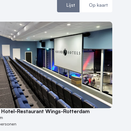
Lijst
Op kaart
r Hotel-Restaurant Wings-Rotterdam
am
personen