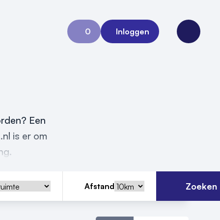
0
Inloggen
Aanvraag 0
Open me
orden? Een
.nl is er om
ing.
Zoeken
Afstand