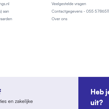
ngs.nl
Veelgestelde vragen
s) aan
Contactgegevens - 055 578651
aarden
Over ons
f
Heb j
ies en zakelijke
uit?