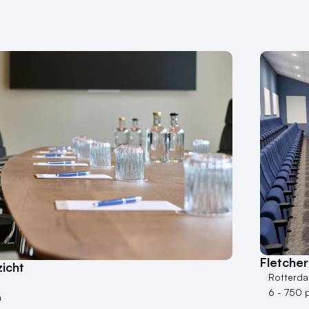
Fletche
icht
Rotterd
6 - 750 
n