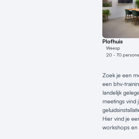
Plofhuis
Weesp
20 - 70 person
Zoek je een mo
een bhv-traini
landelijk geleg
meetings vind 
geluidsinstalla
Hier vind je ee
workshops en t