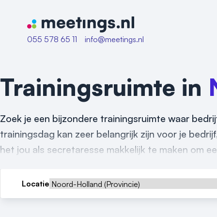
Naar home van Meetings
055 578 65 11
info@meetings.nl
Trainingsruimte in
Zoek je een bijzondere trainingsruimte waar bedr
trainingsdag kan zeer belangrijk zijn voor je bedrij
het jou als secretaresse makkelijk te maken om een
Locatie