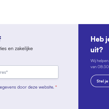
f
Heb j
ies en zakelijke
uit?
Wij helpen 
van 08:30 
Stel j
gegevens door deze website.
*