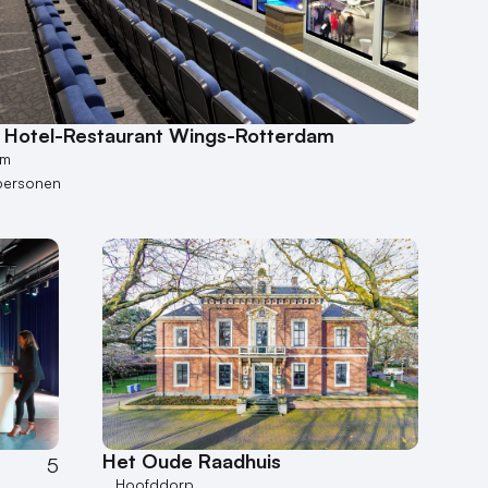
r Hotel-Restaurant Wings-Rotterdam
am
personen
Het Oude Raadhuis
5
Hoofddorp