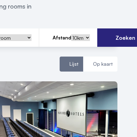
ing rooms in
Zoeken
Afstand
Lijst
Op kaart