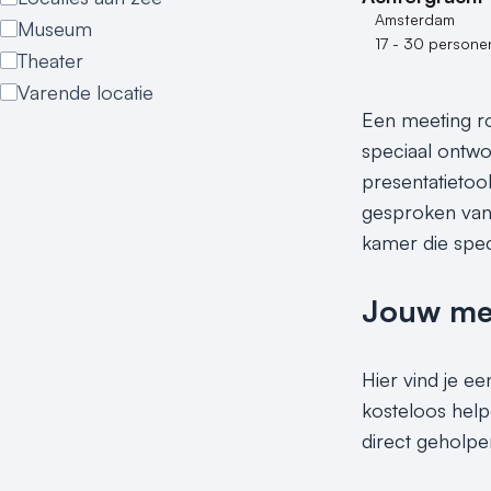
Amsterdam
Museum
17 - 30 persone
Theater
Varende locatie
Een meeting ro
speciaal ontwo
presentatietoo
gesproken van
kamer die spec
Jouw meet
Hier vind je e
kosteloos help
direct geholpe