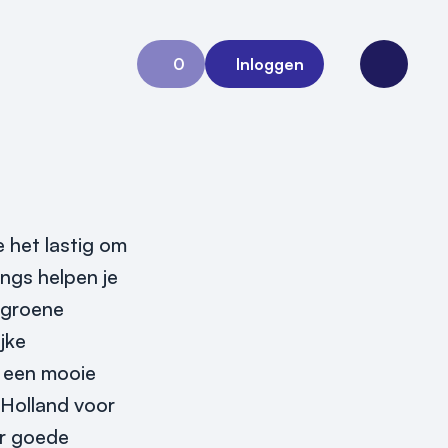
0
Inloggen
Aanvraag 0
Open me
e het lastig om
ngs helpen je
 groene
jke
t een mooie
-Holland voor
ar goede