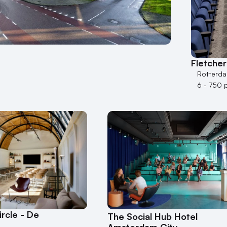
Fletche
Rotterd
6 - 750 
ircle - De
The Social Hub Hotel
Amsterdam City