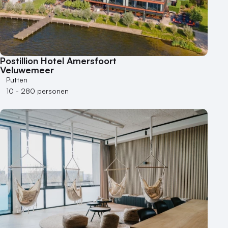
1 - 50 personen
50 - 100 personen
100 - 250 personen
250 - 500 personen
Postillion Hotel Amersfoort
Veluwemeer
500+ personen
Putten
Bijzondere locaties
10 - 280 personen
Buitenlocatie
Duurzame locatie
Groene locatie
Heisessie
Hotel
Hybride events
Industriële locatie
Kasteel en landgoed
Kleine / intieme locatie