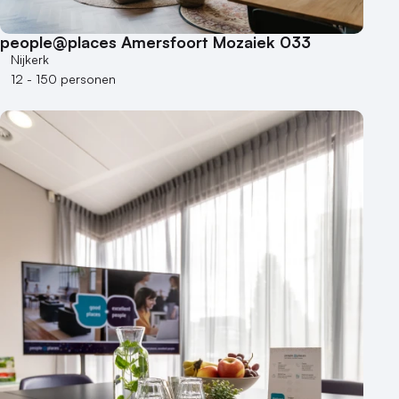
Locaties aan zee
Museum
people@places Amersfoort Mozaiek 033
Theater
Nijkerk
Varende locatie
12 - 150 personen