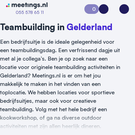
Naar home van Meetings
0
Aanvraag 0
Inloggen
Open
055 578 65 11
Teambuilding in
Gelderland
Een bedrijfsuitje is de ideale gelegenheid voor
een teambuildingsdag. Een verfrissend dagje uit
met al je collega’s. Ben je op zoek naar een
locatie voor originele teambuilding activiteiten in
Gelderland? Meetings.nl is er om het jou
makkelijk te maken in het vinden van een
toplocatie. We hebben locaties voor sportieve
bedrijfsuitjes, maar ook voor creatieve
teambuilding. Volg met het hele bedrijf een
kookworkshop, of ga na diverse outdoor
Vraag locatie aan
activiteiten met zijn allen heerlijk dineren.
Locatiegids