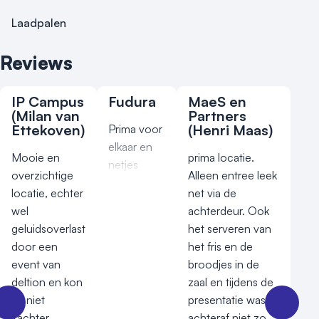
Laadpalen
Reviews
IP Campus
Fudura
MaeS en
(Milan van
Partners
Ettekoven)
(Henri Maas)
Prima voor
elkaar en
Mooie en
prima locatie.
netjes
overzichtige
Alleen entree leek
locatie, echter
net via de
wel
achterdeur. Ook
geluidsoverlast
het serveren van
door een
het fris en de
event van
broodjes in de
deltion en kon
zaal en tijdens de
dit niet
presentatie was
zachter.
achteraf niet zo