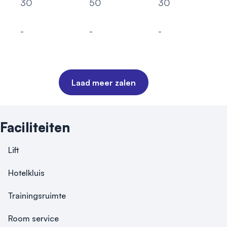
30
50
30
Cabaret
Theater
U-vorm
-
-
-
Carré
Boardroom
School
Laad meer zalen
Faciliteiten
Lift
Hotelkluis
Trainingsruimte
Room service