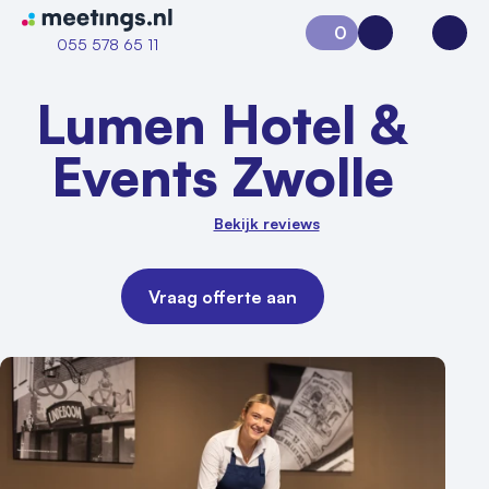
Naar home van Meetings
0
Aanvraag 0
Inloggen
Open
055 578 65 11
Lumen Hotel &
Events Zwolle
Bekijk reviews
Vraag offerte aan