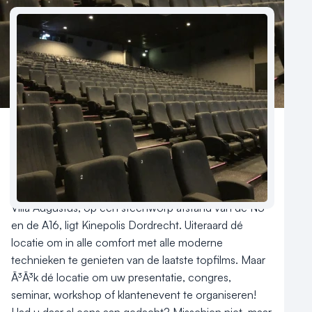
Reviews (5⭐️)
Contact
Kinepolis Dordrecht: meer dan alleen film. Gelegen 
aan de rand van het centrum van Dordrecht, aan het 
prachtige Wantij, met uitzicht op de Stadswerven en 
Villa Augustus, op een steenworp afstand van de N3 
en de A16, ligt Kinepolis Dordrecht. Uiteraard dé 
locatie om in alle comfort met alle moderne 
technieken te genieten van de laatste topfilms. Maar 
Ã³Ã³k dé locatie om uw presentatie, congres, 
seminar, workshop of klantenevent te organiseren! 