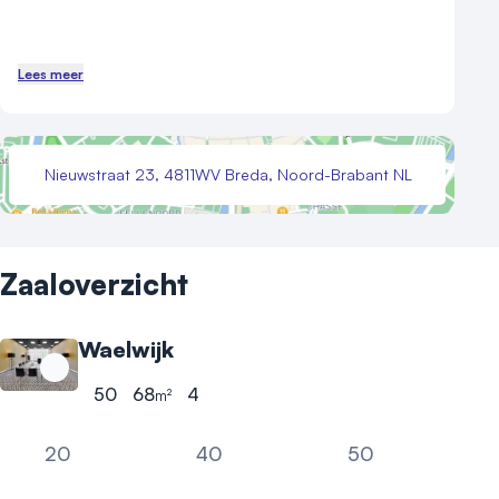
Lees meer
Nieuwstraat 23, 4811WV Breda, Noord-Brabant NL
Zaaloverzicht
Waelwijk
50
68
4
m²
Hoogste aantal personen
Oppervlakte
Hoogte
20
40
50
Boardroom
Cabaret
Theater