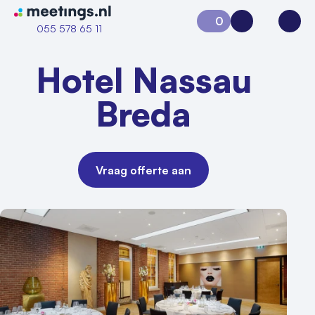
Naar home van Meetings
0
Aanvraag 0
Inloggen
Open
055 578 65 11
Hotel Nassau
Breda
Vraag offerte aan
Vraag locatie aan
Locatiegids