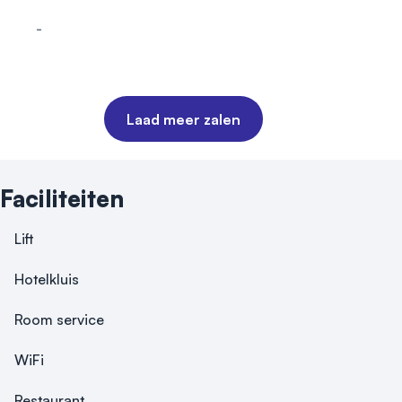
-
U-vorm
Laad meer zalen
Faciliteiten
Lift
Hotelkluis
Room service
WiFi
Restaurant