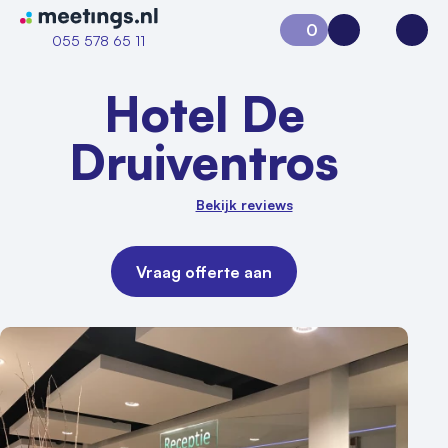
Naar home van Meetings
0
Aanvraag 0
Inloggen
Open
055 578 65 11
Hotel De
Druiventros
Bekijk reviews
Vraag offerte aan
Vraag locatie aan
Locatiegids
Meld locatie aan