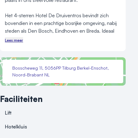
plaats in ons sfeervolle restaurant. 

Het 4-sterren Hotel De Druiventros bevindt zich 
bovendien in een prachtige bosrijke omgeving, nabij 
steden als Den Bosch, Eindhoven en Breda. Ideaal 
voor wandel- en fietsfanaten, maar ook voor 
Lees meer
winkelliefhebbers en mensen die graag wat cultuur 
opsnuiven is dit een prachtige locatie.

Bosscheweg 11, 5056PP Tilburg Berkel-Enschot,
De gunstige ligging, goede faciliteiten, enthousiaste 
Noord-Brabant NL
medewerkers, vakbekwaamheid en de Brabantse 
gastvrijheid beloven u een aangenaam verblijf in Hotel 
De Druiventros.
Faciliteiten
Lift
Hotelkluis