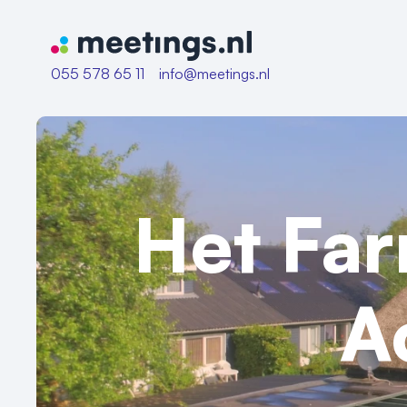
Naar home van Meetings
055 578 65 11
info@meetings.nl
Het Fa
A