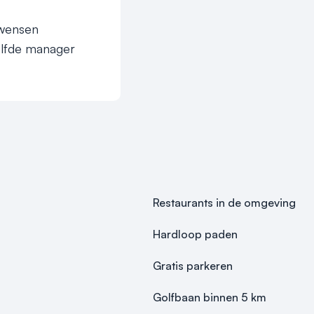
wensen 
lfde manager 
veel gehoord 
Friese Wouden-
Restaurants in de omgeving
Hardloop paden
e bijzondere 
 gecombineerd met 
Gratis parkeren
ken een verblijf 
Golfbaan binnen 5 km
s, dat als gevolg 