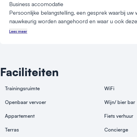
Business accomodatie

Persoonlijke belangstelling, een gesprek waarbij uw 
nauwkeurig worden aangehoord en waar u ook deze
tijdens uw verblijf kunt aanspreken... dat is hier een 
Lees meer
compliment.

Dat willen we u ook aanbieden...

Faciliteiten
Wat vindt u hier?

In een van de mooiste gebieden van Friesland, het 
Trainingsruimte
WiFi
meren gebied vindt u een uniek coulisselandschap. 

Openbaar vervoer
Wijn/ bier bar
In dit onbedorven gedeelte van Friesland vindt u onz
locatie. Privacy, rust, ruimte, persoonlijke aandacht,
Appartement
Fiets verhuur
een eerste klas verzorging en moderne faciliteiten ma
Terras
Concierge
hier zeker de moeite waard. Een bijkomend voordeel i