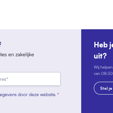
f
Heb j
ies en zakelijke
uit?
Wij helpen 
van 08:30 
Stel j
gegevens door deze website.
*