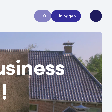
0
Inloggen
Aanvraag 0
Open me
siness
!