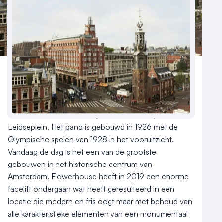
Reviews (5⭐️)
Contact
Flowerhouse Amsterdam is een monumentale locatie 
gelegen in het 4* NH Amsterdam Collection 
Flowermarket Hotel vlakbij het Rembrandt plein en het 
Leidseplein. Het pand is gebouwd in 1926 met de 
Olympische spelen van 1928 in het vooruitzicht. 
Vandaag de dag is het een van de grootste 
gebouwen in het historische centrum van 
Amsterdam. Flowerhouse heeft in 2019 een enorme 
facelift ondergaan wat heeft geresulteerd in een 
locatie die modern en fris oogt maar met behoud van 
alle karakteristieke elementen van een monumentaal 