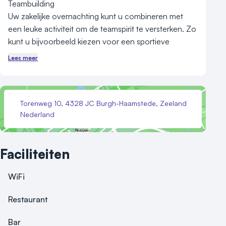
Teambuilding

Uw zakelijke overnachting kunt u combineren met 
een leuke activiteit om de teamspirit te versterken. Zo 
kunt u bijvoorbeeld kiezen voor een sportieve 
activiteit op het nabij gelegen strand. De natuurrijke 
Lees meer
omgeving leent zich perfect voor mooie wandelingen 
of fietstochten. Fletcher Strandhotel Haamstede is de 
ideale uitvalsbasis voor een zakelijke overnachting of 
Torenweg 10, 4328 JC Burgh-Haamstede, Zeeland
bijeenkomst.

Nederland
Het hotel in Burgh-Haamstede is onder andere 
geschikt voor:

Faciliteiten
- Zakelijke overnachtingen

- Lunch

WiFi
- Diner

- Teambuilding

Restaurant
- Outdoor activiteiten

Bar