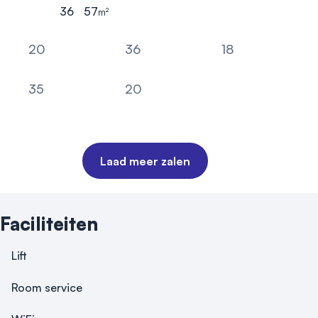
36
57
m²
Hoogste aantal personen
Oppervlakte
20
36
18
Carré
Cabaret
School
35
20
Theater
U-vorm
Laad meer zalen
Faciliteiten
Lift
Room service