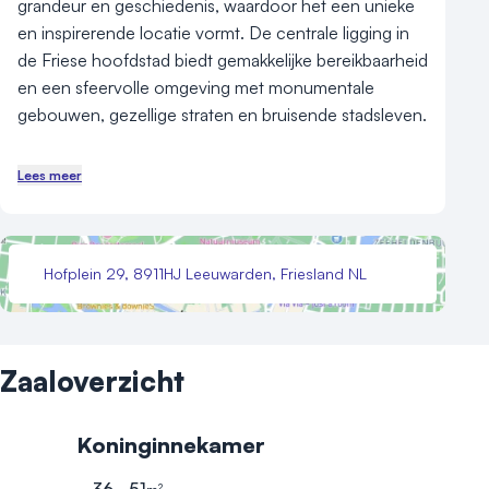
grandeur en geschiedenis, waardoor het een unieke 
en inspirerende locatie vormt. De centrale ligging in 
de Friese hoofdstad biedt gemakkelijke bereikbaarheid 
en een sfeervolle omgeving met monumentale 
gebouwen, gezellige straten en bruisende stadsleven.

Voor zakelijke bijeenkomsten biedt het hotel vijf 
Lees meer
koninklijke zalen met een rijke historie. Deze elegante 
ruimtes zijn ideaal voor bedrijfspresentaties, 
vergaderingen en netwerkevenementen. De 
Hofplein 29, 8911HJ Leeuwarden, Friesland NL
combinatie van historische charme en moderne 
faciliteiten zorgt voor een bijzondere en productieve 
zakelijke ervaring.

Zaaloverzicht
Fletcher Hotel-Paleis Stadhouderlijk Hof beschikt 
over vijf multifunctionele vergaderzalen, die niet 
alleen sfeervol zijn ingericht, maar ook optimaal zijn 
Koninginnekamer
voor zakelijke bijeenkomsten. Met een capaciteit van 