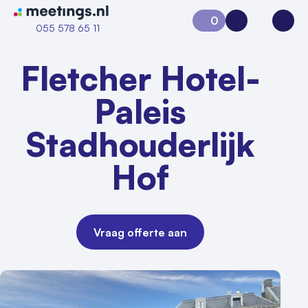
Naar home van Meetings
0
Aanvraag 0
Inloggen
Open
055 578 65 11
Fletcher Hotel-
Paleis
Stadhouderlijk
Hof
Vraag offerte aan
Vraag locatie aan
Locatiegids