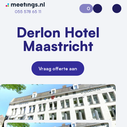
Naar home van Meetings
0
Aanvraag 0
Inloggen
Open
055 578 65 11
Derlon Hotel
Maastricht
Vraag offerte aan
Vraag locatie aan
Locatiegids
Meld locatie aan