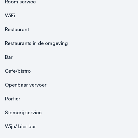
Room service
X.

Een bijzonder inspirerende vergaderlocatie, waar u 
WiFi
wordt omringd door historie, de Roomse Latijnse

school, resten van het Jezuïtenklooster en de Onze 
Restaurant
Lieve Vrouwetoren. Forum X heeft diverse

vergaderruimtes, zelfs met een prachtig aangrenzend 
Restaurants in de omgeving
terras. De stilte is er oorverdovend ...
Bar
Cafe/bistro
Openbaar vervoer
Portier
Stomerij service
Wijn/ bier bar