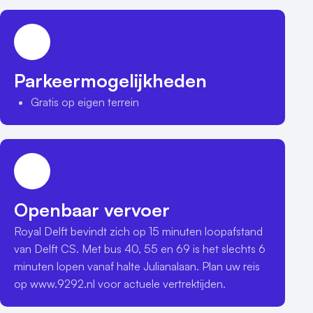
activiteiten. Na 17:00 uur is zelfs onze prachtige 
museumzaal, waar het Delfts Blauwe tegeltableau van 
de wereldberoemde Nachtwacht te zien is, te huur en 
kunt u hier borrelen of dineren.
Parkeermogelijkheden
Gratis op eigen terrein
Openbaar vervoer
Royal Delft bevindt zich op 15 minuten loopafstand 
van Delft CS. Met bus 40, 55 en 69 is het slechts 6 
minuten lopen vanaf halte Julianalaan. Plan uw reis 
op www.9292.nl voor actuele vertrektijden.