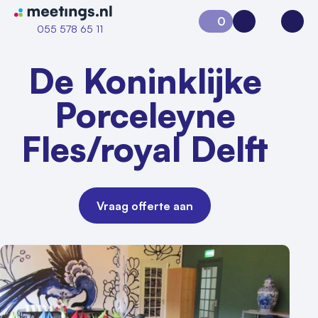
Naar home van Meetings
0
Aanvraag 0
Inloggen
Open
055 578 65 11
De Koninklijke
Porceleyne
Fles/royal Delft
Vraag offerte aan
Vraag locatie aan
Locatiegids
Meld locatie aan
Nieuws