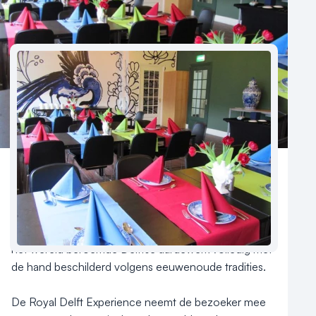
Reviews (5⭐️)
Contact
De Koninklijke Porceleyne Fles/Royal Delft, opgericht 
in 1653, is de enige overgebleven Delftse 
aardewerkfabriek uit de 17e eeuw. Nog steeds wordt 
het wereld beroemde Delftse aardewerk volledig met 
de hand beschilderd volgens eeuwenoude tradities. 

De Royal Delft Experience neemt de bezoeker mee 