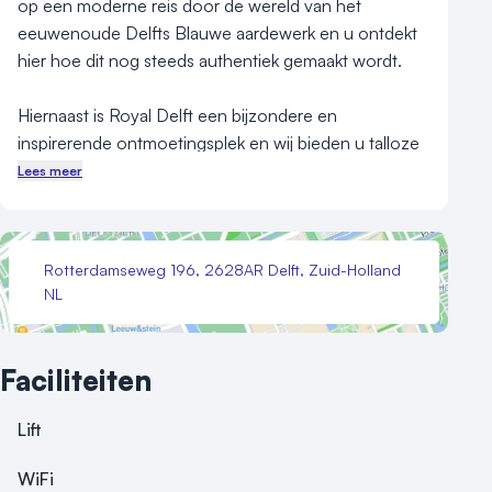
op een moderne reis door de wereld van het 
eeuwenoude Delfts Blauwe aardewerk en u ontdekt 
hier hoe dit nog steeds authentiek gemaakt wordt. 

Hiernaast is Royal Delft een bijzondere en 
inspirerende ontmoetingsplek en wij bieden u talloze 
mogelijkheden aan om uw congres tot een succes te 
Lees meer
maken. Zo kunt u uw vergadering in één van onze 
sfeervolle zalen uitbreiden met een creatieve 
schilderworkshop, een heerlijke lunch of zelfs een 
Rotterdamseweg 196, 2628AR Delft, Zuid-Holland
receptie of diner in onze museumzaal bij het Delfts 
NL
Blauwe tegeltableau van de Nachtwacht. 

Workshops

Faciliteiten
Royal Delft biedt u verschillende schilderworkshops 
waar u aan deel kunt nemen: een tegel-, 

Lift
bord-, vaasworkshop. Tijdens de workshop 
beschildert u het product met onze eigen, originele 
WiFi